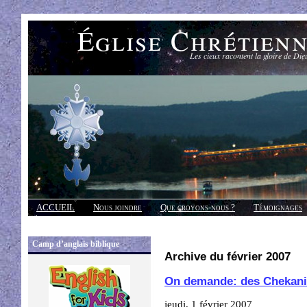
Église Chrétien
Les cieux racontent la gloire de Die
ACCUEIL
Nous joindre
Que croyons-nous ?
Témoignages
Réponses
Camp d’anglais biblique
Archive du février 2007
On demande: des Chekani
jeudi, 1 février 2007