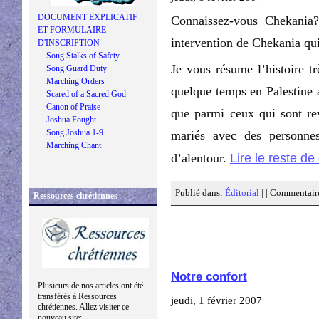
DOCUMENT EXPLICATIF
Connaissez-vous Chekania?
ET FORMULAIRE
intervention de Chekania q
D'INSCRIPTION
Song Stalks of Safety
Je vous résume l’histoire t
Song Guard Duty
Marching Orders
quelque temps en Palestine a
Scared of a Sacred God
Canon of Praise
que parmi ceux qui sont rev
Joshua Fought
Song Joshua 1-9
mariés avec des personnes
Marching Chant
Lire le reste de 
d’alentour.
Publié dans:
Éditorial
| |
Commentaire
Ressources chrétiennes
Notre confort
Plusieurs de nos articles ont été
transférés à Ressources
jeudi, 1 février 2007
chrétiennes. Allez visiter ce
nouveau site: