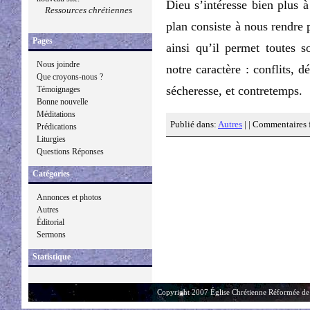
Dieu s’intéresse bien plus à
Ressources chrétiennes
plan consiste à nous rendre 
Pages
ainsi qu’il permet toutes s
Nous joindre
notre caractère : conflits, d
Que croyons-nous ?
sécheresse, et contretemps.
Témoignages
Bonne nouvelle
Méditations
Publié dans:
Autres
| |
Commentaires 
Prédications
Liturgies
Questions Réponses
Catégories
Annonces et photos
Autres
Éditorial
Sermons
Statistique
Copyright 2007 Église Chrétienne Réformée de