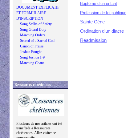
Baptême d’un enfant
DOCUMENT EXPLICATIF
Profession de foi publique
ET FORMULAIRE
D'INSCRIPTION
Sainte Cène
Song Stalks of Safety
Song Guard Duty
Ordination d’un diacre
Marching Orders
Réadmission
Scared of a Sacred God
Canon of Praise
Joshua Fought
Song Joshua 1-9
Marching Chant
Ressources chrétiennes
Plusieurs de nos articles ont été
transférés à Ressources
chrétiennes. Allez visiter ce
nouveau site: