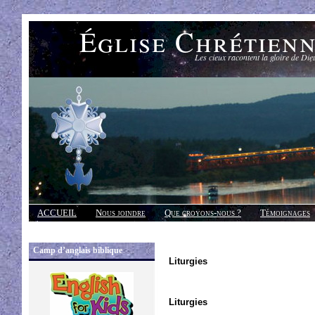
Église Chrétien
Les cieux racontent la gloire de Die
ACCUEIL
Nous joindre
Que croyons-nous ?
Témoignages
Réponses
Camp d’anglais biblique
Liturgies
Liturgies