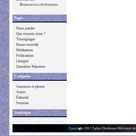
Ressources chrétiennes
Pages
Nous joindre
Que croyons-nous ?
Témoignages
Bonne nouvelle
Méditations
Prédications
Liturgies
Questions Réponses
Catégories
Annonces et photos
Autres
Éditorial
Sermons
Statistique
Copyright 2007 Église Chrétienne Réformée de