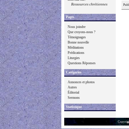
Ressources chrétiennes
Publ
Pages
Nous joindre
Que croyons-nous ?
Témoignages
Bonne nouvelle
Méditations
Prédications
Liturgies
Questions Réponses
Catégories
Annonces et photos
Autres
Éditorial
Sermons
Statistique
Copyrig