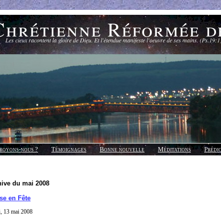
Chrétienne Réformée d
Les cieux racontent la gloire de Dieu. Et l'étendue manifeste l'oeuvre de ses mains. (Ps.19:1
royons-nous ?
Témoignages
Bonne nouvelle
Méditations
Prédi
hive du mai 2008
se en Fête
, 13 mai 2008