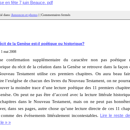
se en fête 7 juin Beauce. pdf
ié dans:
Annonces et photos
| |
Commentaires fermés
écit de la Genèse est-il poétique ou historique?
, 1 mai 2008
 confirmation supplémentaire du caractère non pas poétique 
orique du récit de la création dans la Genèse se retrouve dans la façon
Nouveau Testament utilise ces premiers chapitres. On aura beau fair
ire l’exégèse de chacun des livres du Nouveau Testament, on ne pourr
ouver la moindre trace d’une lecture poétique des 11 premiers chapitr
enèse. On peut ne pas être d’accord avec la lecture littérale historiq
 chapitres dans le Nouveau Testament, mais on ne peut pas honnête
ver, dans ses pages, autre chose qu’une lecture directe de ces 11 chap
s comme des événements littéralement incontestables.
Lire le reste d
cle » »