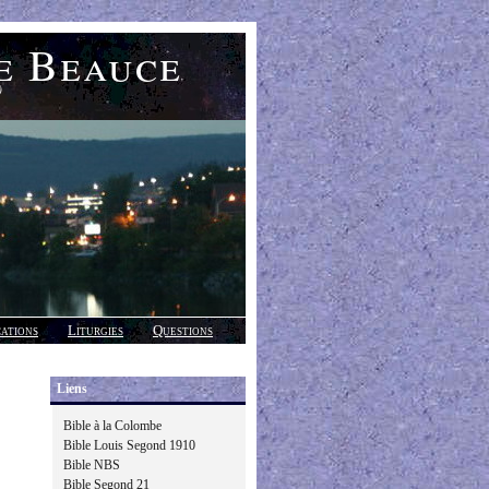
e Beauce
)
cations
Liturgies
Questions
Liens
Bible à la Colombe
Bible Louis Segond 1910
Bible NBS
Bible Segond 21