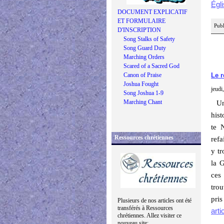
Égli
DOCUMENT EXPLICATIF
ET FORMULAIRE
Publ
D'INSCRIPTION
Song Stalks of Safety
Song Guard Duty
Marching Orders
Scared of a Sacred God
Canon of Praise
Le r
Joshua Fought
jeudi
Song Joshua 1-9
Marching Chant
Une
hist
te 
Ressources chrétiennes
refa
y tr
la G
ces
trou
pri
Plusieurs de nos articles ont été
transférés à Ressources
arti
chrétiennes. Allez visiter ce
nouveau site: