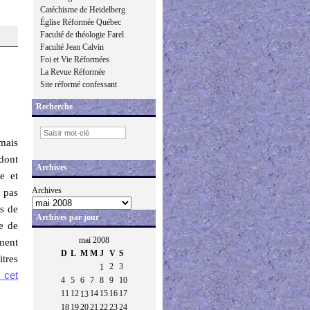
Catéchisme de Heidelberg
Église Réformée Québec
Faculté de théologie Farel
Faculté Jean Calvin
Foi et Vie Réformées
La Revue Réformée
Site réformé confessant
Recherche
mais
 dont
Archives
e et
Archives
a pas
es de
Archives par jour
ue de
mai 2008
ment
D
L
M
M
J
V
S
itres
2
3
1
e cet
4
5
6
7
8
9
10
11
12
14
15
16
17
13
18
19
20
21
22
23
24