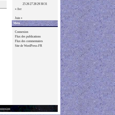
25
26
27
28
29
30
31
« Avr
Juin »
Méta
Connexion
Flux des publications
Flux des commentaires
Site de WordPress-FR
nnexion