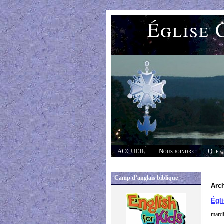
Église 
ACCUEIL
Nous joindre
Que c
Réponses
Camp d’anglais biblique
Arc
Égli
mardi