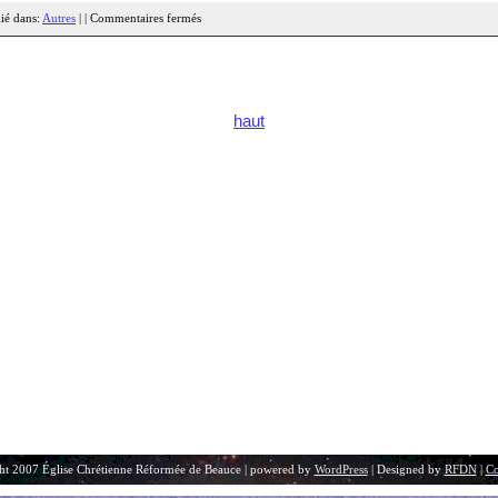
ié dans:
Autres
| |
Commentaires fermés
haut
ht 2007 Église Chrétienne Réformée de Beauce | powered by
WordPress
| Designed by
RFDN
|
Co