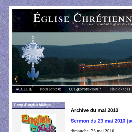
Église Chrétien
Les cieux racontent la gloire de Die
ACCUEIL
Nous joindre
Que croyons-nous ?
Témoignages
Réponses
Camp d’anglais biblique
Archive du mai 2010
Sermon du 23 mai 2010 (a
dimanche, 23 mai 2010