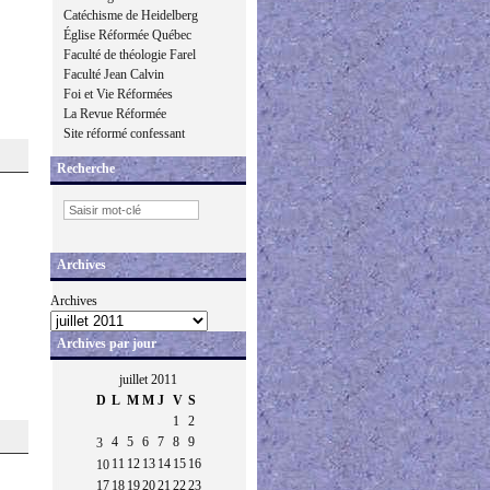
Catéchisme de Heidelberg
Église Réformée Québec
Faculté de théologie Farel
Faculté Jean Calvin
Foi et Vie Réformées
La Revue Réformée
Site réformé confessant
Recherche
Archives
Archives
Archives par jour
juillet 2011
D
L
M
M
J
V
S
1
2
4
5
6
7
8
9
3
11
12
13
14
15
16
10
17
18
19
20
21
22
23