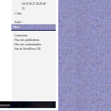
24
25
26
27
28
29
30
31
« Juin
Août »
Méta
Connexion
Flux des publications
Flux des commentaires
Site de WordPress-FR
nnexion