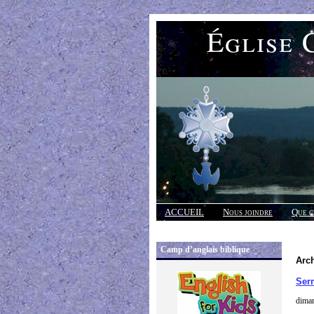
Église 
ACCUEIL
Nous joindre
Que c
Réponses
Camp d’anglais biblique
Arch
Serm
diman