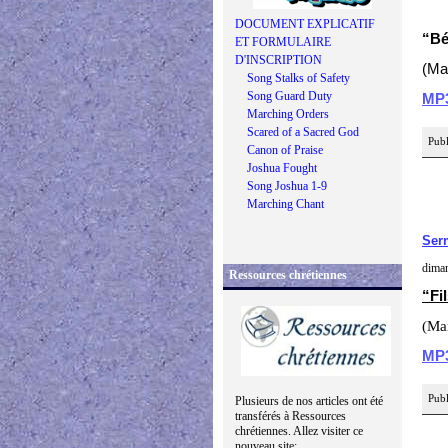
DOCUMENT EXPLICATIF
“Bé
ET FORMULAIRE
D'INSCRIPTION
(Ma
Song Stalks of Safety
Song Guard Duty
MP
Marching Orders
Scared of a Sacred God
Publ
Canon of Praise
Joshua Fought
Song Joshua 1-9
Marching Chant
Serm
diman
Ressources chrétiennes
“Fi
(Ma
MP
Publ
Plusieurs de nos articles ont été
transférés à Ressources
chrétiennes. Allez visiter ce
nouveau site: