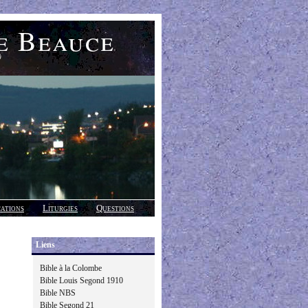
e Beauce
)
cations
Liturgies
Questions
Liens
Bible à la Colombe
Bible Louis Segond 1910
Bible NBS
Bible Segond 21