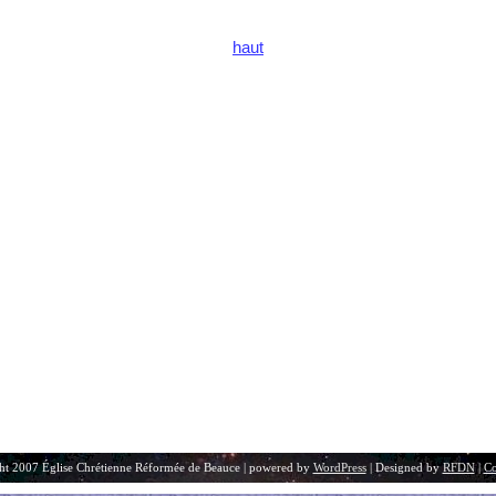
haut
ht 2007 Église Chrétienne Réformée de Beauce | powered by
WordPress
| Designed by
RFDN
|
Co