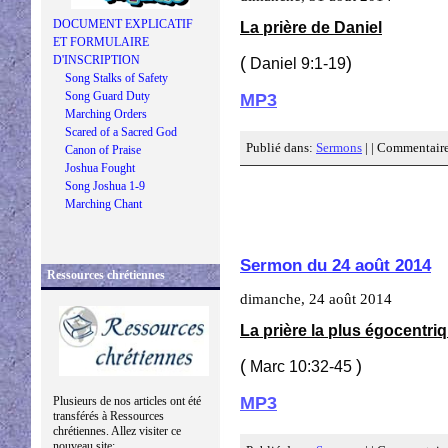
DOCUMENT EXPLICATIF
La prière de Daniel
ET FORMULAIRE
(
)
D'INSCRIPTION
Daniel 9:1-19
Song Stalks of Safety
Song Guard Duty
MP3
Marching Orders
Scared of a Sacred God
Publié dans:
Sermons
| |
Commentaire
Canon of Praise
Joshua Fought
Song Joshua 1-9
Marching Chant
Sermon du 24 août 2014
Ressources chrétiennes
dimanche, 24 août 2014
La prière la plus égocentri
(
)
Marc 10:32-45
MP3
Plusieurs de nos articles ont été
transférés à Ressources
chrétiennes. Allez visiter ce
nouveau site: