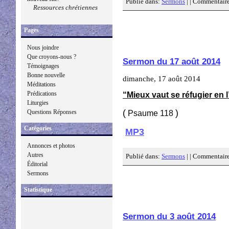
Publié dans:
Sermons
| |
Commentaire
Ressources chrétiennes
Pages
Nous joindre
Que croyons-nous ?
Sermon du 17 août 2014
Témoignages
Bonne nouvelle
dimanche, 17 août 2014
Méditations
Prédications
“Mieux vaut se réfugier en 
Liturgies
(
)
Questions Réponses
Psaume 118
Catégories
MP3
Annonces et photos
Autres
Publié dans:
Sermons
| |
Commentaire
Éditorial
Sermons
Statistique
Sermon du 3 août 2014