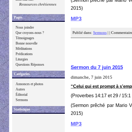
(Sermon prêché par Mario Ve
Ressources chrétiennes
2015)
Pages
MP3
Nous joindre
Publié dans:
Sermons
| |
Commentaire
Que croyons-nous ?
Témoignages
Bonne nouvelle
Méditations
Prédications
Liturgies
Questions Réponses
Sermon du 7 juin 2015
Catégories
dimanche, 7 juin 2015
Annonces et photos
“Celui qui est prompt à s’emp
Autres
Éditorial
(Proverbes 14:17 et 29 / 15:1 
Sermons
(Sermon prêché par Mario V
Statistique
2015)
MP3