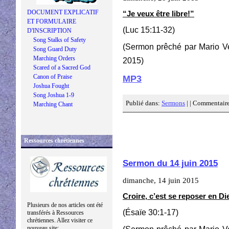
DOCUMENT EXPLICATIF
“Je veux être libre!”
ET FORMULAIRE
(Luc 15:11-32)
D'INSCRIPTION
Song Stalks of Safety
(Sermon prêché par Mario Ve
Song Guard Duty
Marching Orders
2015)
Scared of a Sacred God
Canon of Praise
MP3
Joshua Fought
Song Joshua 1-9
Publié dans:
Sermons
| |
Commentaire
Marching Chant
Ressources chrétiennes
Sermon du 14 juin 2015
dimanche, 14 juin 2015
Croire, c’est se reposer en Di
Plusieurs de nos articles ont été
(Ésaïe 30:1-17)
transférés à Ressources
chrétiennes. Allez visiter ce
nouveau site: