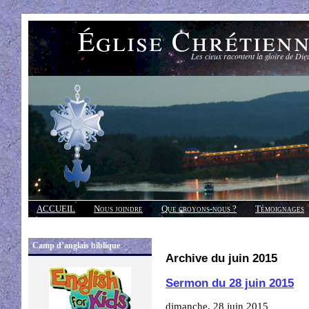
Église Chrétien
Les cieux racontent la gloire de Die
ACCUEIL
Nous joindre
Que croyons-nous ?
Témoignages
Réponses
Camp d’anglais biblique
Archive du juin 2015
Sermon du 28 juin 2015
dimanche, 28 juin 2015