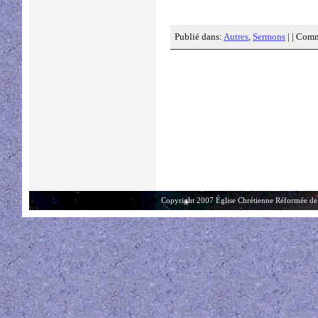
Publié dans:
Autres
,
Sermons
| |
Comme
Copyright 2007 Église Chrétienne Réformée de