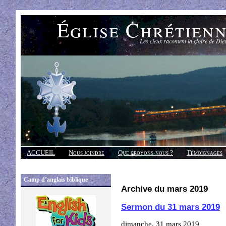
Église Chrétien
Les cieux racontent la gloire de Die
ACCUEIL
Nous joindre
Que croyons-nous ?
Témoignages
Réponses
Camp d’anglais biblique
Archive du mars 2019
Sermon du 31 mars 2019
dimanche, 31 mars 2019