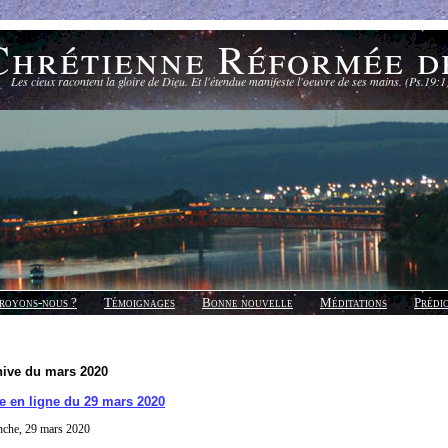
Chrétienne Réformée d
Les cieux racontent la gloire de Dieu. Et l'étendue manifeste l'oeuvre de ses mains. (Ps.19:1
royons-nous ?
Témoignages
Bonne nouvelle
Méditations
Prédi
hive du mars 2020
e en ligne du 29 mars 2020
nche, 29 mars 2020