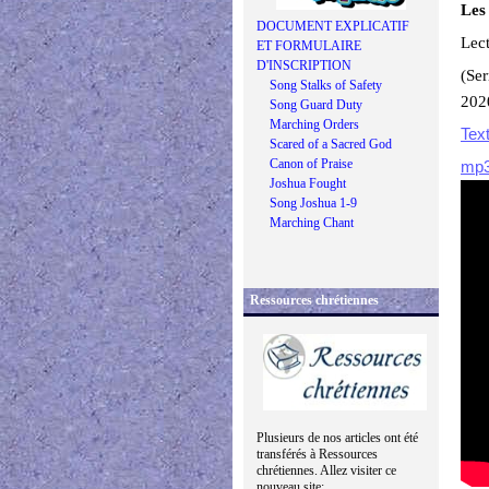
Les
DOCUMENT EXPLICATIF
Lect
ET FORMULAIRE
D'INSCRIPTION
(Se
Song Stalks of Safety
202
Song Guard Duty
Marching Orders
Tex
Scared of a Sacred God
Canon of Praise
mp
Joshua Fought
Song Joshua 1-9
Marching Chant
Ressources chrétiennes
Plusieurs de nos articles ont été
transférés à Ressources
chrétiennes. Allez visiter ce
nouveau site: