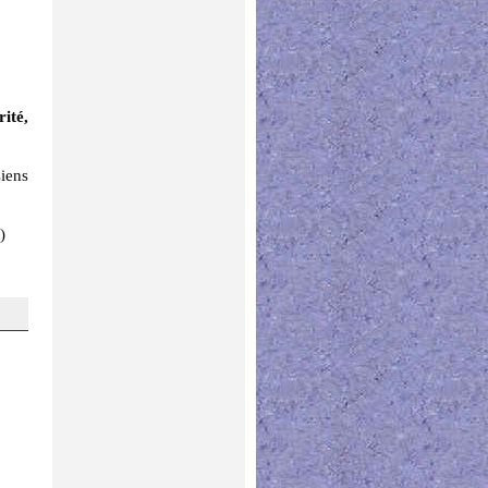
ité,
siens
)