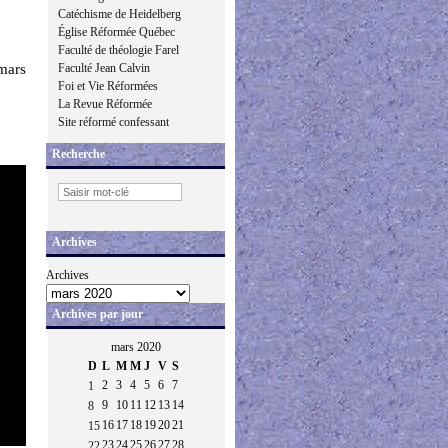
Catéchisme de Heidelberg
Église Réformée Québec
Faculté de théologie Farel
mars
Faculté Jean Calvin
Foi et Vie Réformées
La Revue Réformée
Site réformé confessant
Recherche
Archives
Archives
Archives par jour
mars 2020
D
L
M
M
J
V
S
2
3
4
5
6
7
1
9
10
11
12
13
14
8
16
17
18
19
20
21
15
23
24
25
26
27
28
22