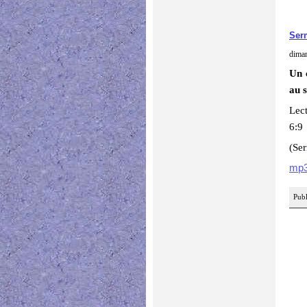
Ser
dima
Un 
au s
Lect
6:9
(Se
mp
Publ