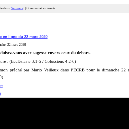
ié dans:
Sermons
| |
Commentaires fermés
e en ligne du 22 mars 2020
nche, 22 mars 2020
duisez-vous avec sagesse envers ceux du dehors.
ure : (Ecclésiaste 3:1-5 / Colossiens 4:2-6)
rmon prêché par Mario Veilleux dans l’ECRB pour le dimanche 22 
0)
te
3