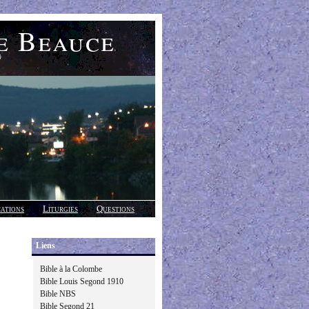
e Beauce
)
cations
Liturgies
Questions
Liens
Bible à la Colombe
Bible Louis Segond 1910
Bible NBS
Bible Segond 21