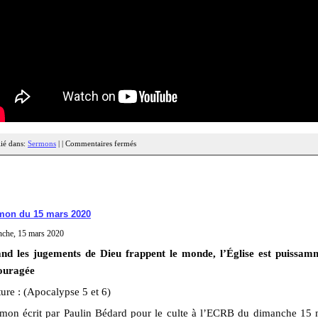
ié dans:
Sermons
| |
Commentaires fermés
mon du 15 mars 2020
nche, 15 mars 2020
nd les jugements de Dieu frappent le monde, l’Église est puissam
ouragée
ure : (Apocalypse 5 et 6)
rmon écrit par Paulin Bédard pour le culte à l’ECRB du dimanche 15 