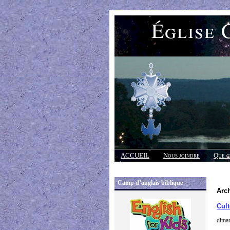
Église 
ACCUEIL
Nous joindre
Que c
Réponses
Camp d’anglais biblique
Arc
Cult
dima