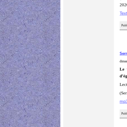
202
Tex
Publ
Ser
dima
Le 
d’ég
Lect
(Se
mp
Publ