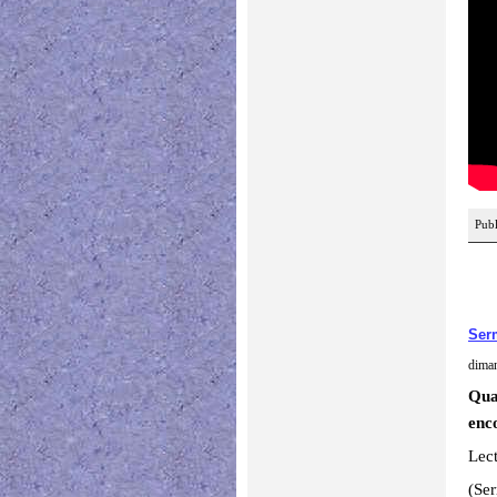
Publ
Ser
dima
Qua
enc
Lect
(Se