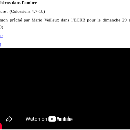
 héros dans l’ombre
ure : (Colossiens 4:7-18)
rmon prêché par Mario Veilleux dans l’ECRB pour le dimanche 29 
0)
te
3