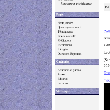
Ressources chrétiennes
Publ
Pages
Nous joindre
Que croyons-nous ?
Cult
Témoignages
Bonne nouvelle
dima
Méditations
Con
Prédications
Liturgies
Lect
Questions Réponses
(Se
Catégories
202
Annonces et photos
Tex
Autres
Éditorial
mp
Sermons
Statistique