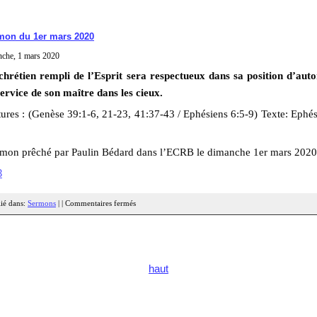
mon du 1er mars 2020
nche, 1 mars 2020
chrétien rempli de l’Esprit sera respectueux dans sa position d’autor
ervice de son maître dans les cieux.
ures : (Genèse 39:1-6, 21-23, 41:37-43 / Ephésiens 6:5-9) Texte: Ephé
rmon prêché par Paulin Bédard dans l’ECRB le dimanche 1er mars 2020
3
ié dans:
Sermons
| |
Commentaires fermés
haut