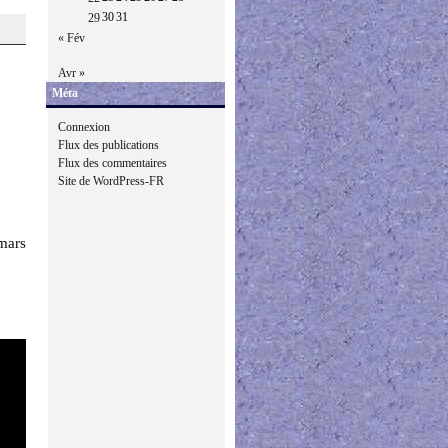
30
31
29
« Fév
Avr »
Méta
Connexion
Flux des publications
Flux des commentaires
Site de WordPress-FR
mars