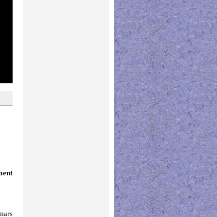
ment
mars