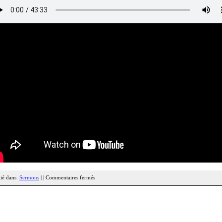
ié dans:
Sermons
| |
Commentaires fermés