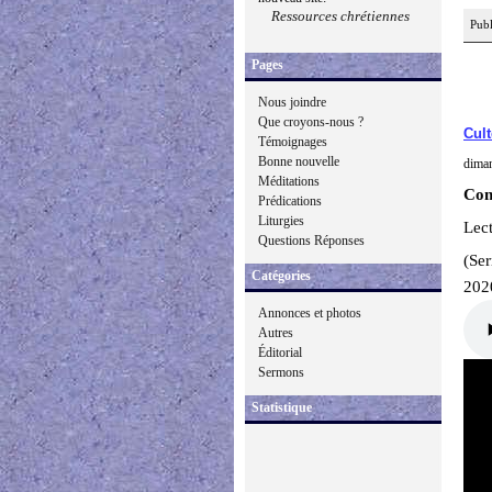
Ressources chrétiennes
Publ
Pages
Nous joindre
Que croyons-nous ?
Cult
Témoignages
Bonne nouvelle
diman
Méditations
Con
Prédications
Liturgies
Lec
Questions Réponses
(Se
Catégories
202
Annonces et photos
Autres
Éditorial
Sermons
Statistique