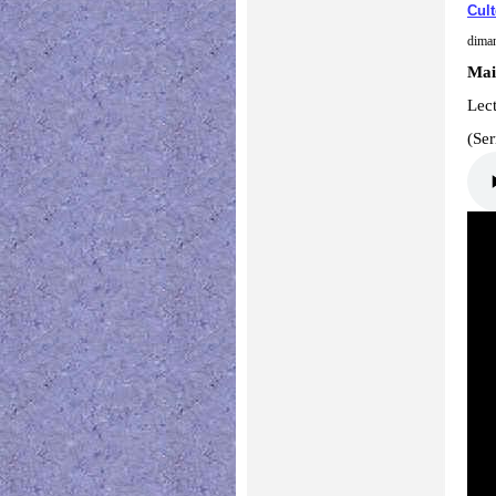
Cult
diman
Mai
Lect
(Se