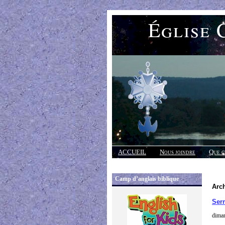
Église 
ACCUEIL
Nous joindre
Que c
Réponses
Camp d’anglais biblique
Arch
Ser
diman