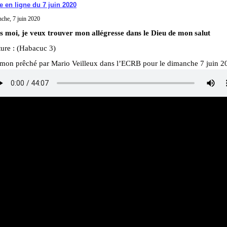
e en ligne du 7 juin 2020
che, 7 juin 2020
s moi, je veux trouver mon allégresse dans le Dieu de mon salut
ure : (Habacuc 3)
rmon prêché par Mario Veilleux dans l’ECRB pour le dimanche 7 juin 2