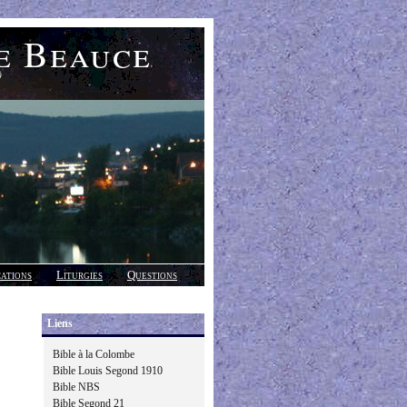
e Beauce
)
cations
Liturgies
Questions
Liens
Bible à la Colombe
Bible Louis Segond 1910
Bible NBS
Bible Segond 21