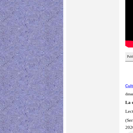
Publ
Cult
diman
La 
Lect
(Se
202