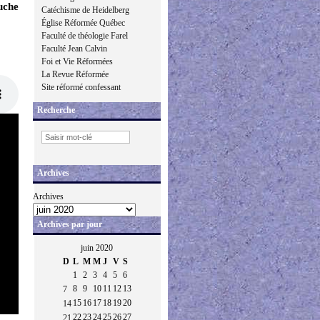
uche
Catéchisme de Heidelberg
Église Réformée Québec
Faculté de théologie Farel
Faculté Jean Calvin
Foi et Vie Réformées
La Revue Réformée
Site réformé confessant
Recherche
Archives
Archives
Archives par jour
juin 2020
D
L
M
M
J
V
S
1
2
3
4
5
6
8
9
10
11
12
13
7
15
16
17
18
19
20
14
22
23
24
25
26
27
21