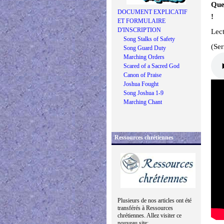
Que
DOCUMENT EXPLICATIF
!
ET FORMULAIRE
D'INSCRIPTION
Lec
Song Stalks of Safety
(Se
Song Guard Duty
Marching Orders
Scared of a Sacred God
Canon of Praise
Joshua Fought
Song Joshua 1-9
Marching Chant
Ressources chrétiennes
Plusieurs de nos articles ont été
transférés à Ressources
chrétiennes. Allez visiter ce
nouveau site: