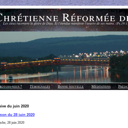
Chrétienne Réformée d
Les cieux racontent la gloire de Dieu. Et l'étendue manifeste l'oeuvre de ses mains. (Ps.19:1
royons-nous ?
Témoignages
Bonne nouvelle
Méditations
Prédi
ive du juin 2020
mon du 28 juin 2020
che, 28 juin 2020