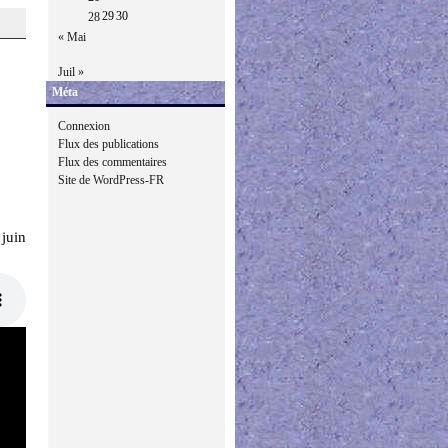
29
30
28
« Mai
Juil »
Méta
Connexion
Flux des publications
Flux des commentaires
Site de WordPress-FR
juin