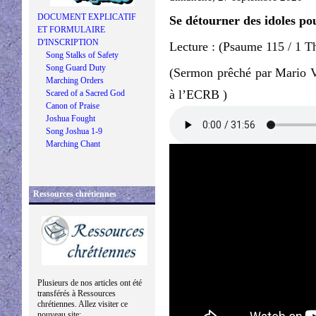
DOCUMENT EXPLICATIF
Se détourner des idoles pou
ET FORMULAIRE
D'INSCRIPTION
Lecture : (Psaume 115 / 1 T
Song Stalks of Safety
Song Guard Duty
(Sermon prêché par Mario V
Marching Orders
à l’ECRB )
Scared of a Sacred God
Canon of Praise
Joshua Fought
Song Joshua 1-9
Marching Chant
Ressources chrétiennes
Plusieurs de nos articles ont été
transférés à Ressources
chrétiennes. Allez visiter ce
nouveau site: