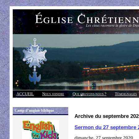
Église Chrétien
Les cieux racontent la gloire de Die
ACCUEIL
Nous joindre
Que croyons-nous ?
Témoignages
Réponses
Camp d’anglais biblique
Archive du septembre 202
Sermon du 27 septembre 
dimanche, 27 septembre 2020