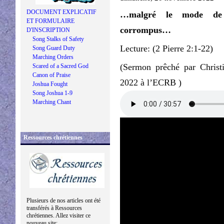
DOCUMENT EXPLICATIF
…malgré le mode de 
ET FORMULAIRE
corrompus…
D'INSCRIPTION
Song Stalks of Safety
Lecture: (2 Pierre 2:1-22)
Song Guard Duty
Marching Orders
(Sermon prêché par Chris
Scared of a Sacred God
Canon of Praise
2022 à l’ECRB )
Joshua Fought
Song Joshua 1-9
Marching Chant
Ressources chrétiennes
Plusieurs de nos articles ont été
transférés à Ressources
chrétiennes. Allez visiter ce
nouveau site: