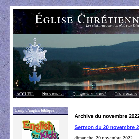
Église Chrétien
Les cieux racontent la gloire de Die
ACCUEIL
Nous joindre
Que croyons-nous ?
Témoignages
Réponses
Camp d’anglais biblique
Archive du novembre 202
Sermon du 20 novembre 2
dimanche, 20 novembre 2022