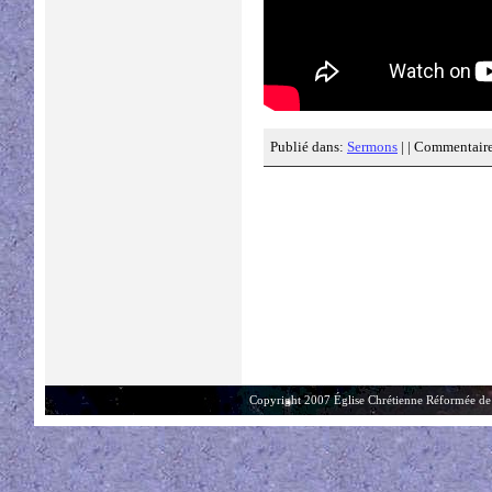
Publié dans:
Sermons
| |
Commentaire
Copyright 2007 Église Chrétienne Réformée de