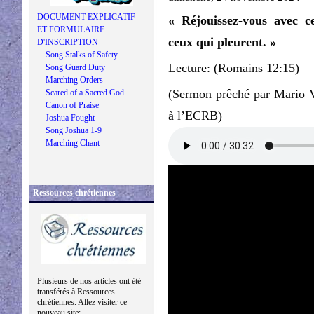
DOCUMENT EXPLICATIF
« Réjouissez-vous avec c
ET FORMULAIRE
ceux qui pleurent. »
D'INSCRIPTION
Song Stalks of Safety
Lecture: (Romains 12:15)
Song Guard Duty
Marching Orders
(Sermon prêché par Mario 
Scared of a Sacred God
Canon of Praise
à l’ECRB)
Joshua Fought
Song Joshua 1-9
Marching Chant
Ressources chrétiennes
Plusieurs de nos articles ont été
transférés à Ressources
chrétiennes. Allez visiter ce
nouveau site: