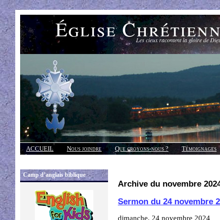
Église Chrétien
Les cieux racontent la gloire de Die
ACCUEIL
Nous joindre
Que croyons-nous ?
Témoignages
Réponses
Camp d’anglais biblique
Archive du novembre 202
Sermon du 24 novembre 2
dimanche, 24 novembre 2024