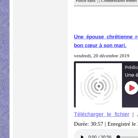
Publié dans: | |
Commentaires fermés
Une épouse chrétienne r
bon cœur à son mari.
vendredi, 20 décembre 2019
Pla
Epi
Télécharger le fichier
|
SHARE
Durée: 30:57
|
Enregistré le
RSS FEED
LINK