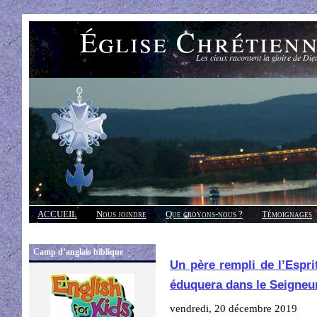
Église Chrétien
Les cieux racontent la gloire de Die
ACCUEIL
Nous joindre
Que croyons-nous ?
Témoignages
Réponses
Camp d’anglais biblique
Un père rempli de l’Esprit
éduquera dans le Seigneur
vendredi, 20 décembre 2019