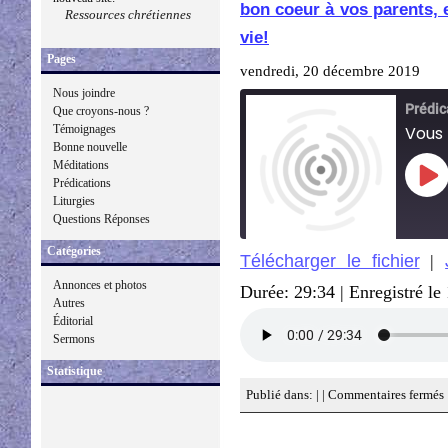
bon coeur à vos parents, e
Ressources chrétiennes
vie!
Pages
vendredi, 20 décembre 2019
Nous joindre
Que croyons-nous ?
Témoignages
Bonne nouvelle
Méditations
Pla
Prédications
Epi
Liturgies
Questions Réponses
Catégories
Télécharger le fichier
|
SHARE
Annonces et photos
Durée: 29:34
|
Enregistré l
RSS FEED
Autres
LINK
Éditorial
Sermons
EMBED
Statistique
Publié dans: | |
Commentaires fermés