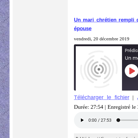
Un mari chrétien rempli 
épouse
vendredi, 20 décembre 2019
Pla
Epi
Télécharger le fichier
|
SHARE
Durée: 27:54
|
Enregistré le
RSS FEED
LINK
EMBED