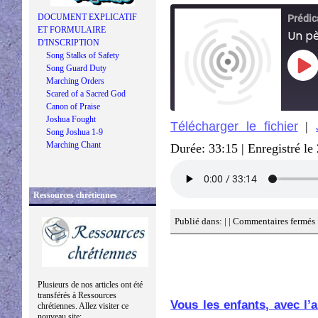
DOCUMENT EXPLICATIF
ET FORMULAIRE
D'INSCRIPTION
Song Stalks of Safety
Song Guard Duty
Pla
Epi
Marching Orders
Scared of a Sacred God
Canon of Praise
Joshua Fought
Télécharger le fichier
|
Song Joshua 1-9
SHARE
Marching Chant
Durée: 33:15
|
Enregistré l
RSS FEED
LINK
Ressources chrétiennes
EMBED
Publié dans: | |
Commentaires fermés
Plusieurs de nos articles ont été
transférés à Ressources
Vous les enfants, avec l’
chrétiennes. Allez visiter ce
nouveau site: