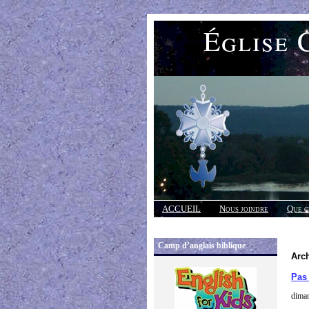
Église 
ACCUEIL
Nous joindre
Que c
Réponses
Camp d’anglais biblique
Arch
Pas 
diman