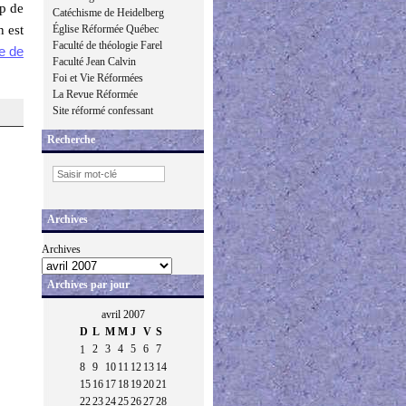
op de
Catéchisme de Heidelberg
n est
Église Réformée Québec
Faculté de théologie Farel
te de
Faculté Jean Calvin
Foi et Vie Réformées
La Revue Réformée
Site réformé confessant
Recherche
Archives
Archives
Archives par jour
avril 2007
D
L
M
M
J
V
S
2
3
4
5
6
7
1
8
9
10
11
12
13
14
15
16
17
18
19
20
21
22
23
24
25
26
27
28