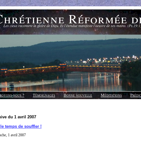
Chrétienne Réformée d
Les cieux racontent la gloire de Dieu. Et l'étendue manifeste l'oeuvre de ses mains. (Ps.19:1
royons-nous ?
Témoignages
Bonne nouvelle
Méditations
Prédi
ive du 1 avril 2007
le temps de souffler !
che, 1 avril 2007