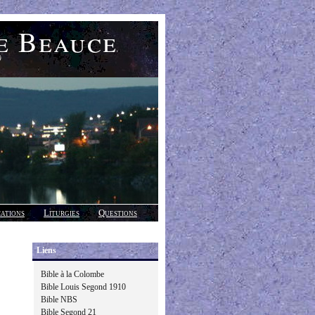
e Beauce
)
cations
Liturgies
Questions
Liens
Bible à la Colombe
Bible Louis Segond 1910
Bible NBS
Bible Segond 21