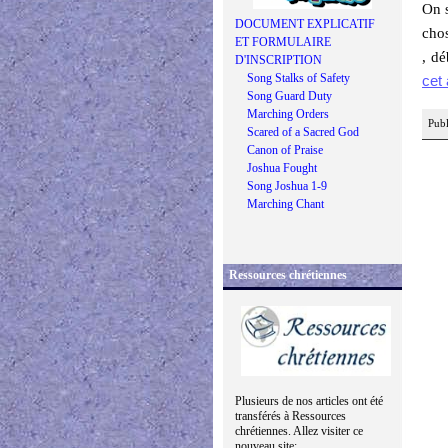
On s
DOCUMENT EXPLICATIF
chos
ET FORMULAIRE
, dé
D'INSCRIPTION
Song Stalks of Safety
cet 
Song Guard Duty
Marching Orders
Publ
Scared of a Sacred God
Canon of Praise
Joshua Fought
Song Joshua 1-9
Marching Chant
Ressources chrétiennes
Plusieurs de nos articles ont été
transférés à Ressources
chrétiennes. Allez visiter ce
nouveau site: