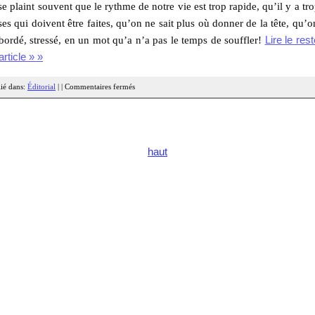
e plaint souvent que le rythme de notre vie est trop rapide, qu’il y a tr
es qui doivent être faites, qu’on ne sait plus où donner de la tête, qu’o
bordé, stressé, en un mot qu’a n’a pas le temps de souffler!
Lire le res
article » »
ié dans:
Éditorial
| |
Commentaires fermés
haut