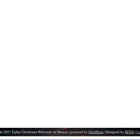
ht 2007 Église Chrétienne Réformée de Beauce | powered by
WordPress
| Designed by
RFDN
|
Co