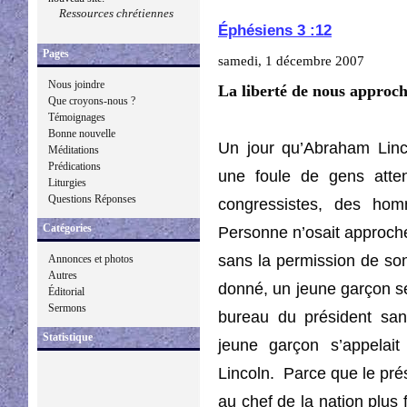
Ressources chrétiennes
Éphésiens 3 :12
Pages
samedi, 1 décembre 2007
Nous joindre
La liberté de nous approch
Que croyons-nous ?
Témoignages
Bonne nouvelle
Un jour qu’Abraham Linco
Méditations
Prédications
une foule de gens atten
Liturgies
Questions Réponses
congressistes, des homm
Catégories
Personne n’osait approche
sans la permission de son
Annonces et photos
Autres
donné, un jeune garçon s
Éditorial
Sermons
bureau du président san
Statistique
jeune garçon s’appelait 
Lincoln.
Parce que le prés
au chef de la nation plus 