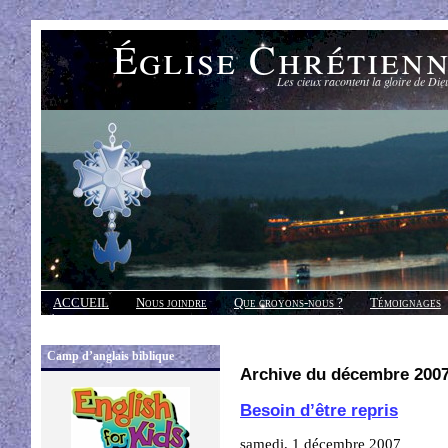
Église Chrétien
Les cieux racontent la gloire de Die
ACCUEIL
Nous joindre
Que croyons-nous ?
Témoignages
Réponses
Camp d’anglais biblique
Archive du décembre 200
Besoin d’être repris
samedi, 1 décembre 2007