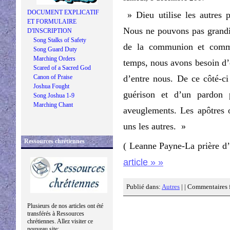
DOCUMENT EXPLICATIF
» Dieu utilise les autres 
ET FORMULAIRE
Nous ne pouvons pas grandir
D'INSCRIPTION
Song Stalks of Safety
de la communion et commu
Song Guard Duty
Marching Orders
temps, nous avons besoin d’ê
Scared of a Sacred God
Canon of Praise
d’entre nous. De ce côté-ci
Joshua Fought
guérison et d’un pardon 
Song Joshua 1-9
Marching Chant
aveuglements. Les apôtres on
uns les autres. »
Ressources chrétiennes
( Leanne Payne-La prière d
article » »
Publié dans:
Autres
| |
Commentaires 
Plusieurs de nos articles ont été
transférés à Ressources
chrétiennes. Allez visiter ce
nouveau site: