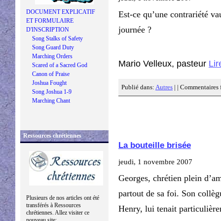
DOCUMENT EXPLICATIF
Est-ce qu’une contrariété vau
ET FORMULAIRE
journée ?
D'INSCRIPTION
Song Stalks of Safety
Song Guard Duty
Marching Orders
Mario Velleux, pasteur
Lir
Scared of a Sacred God
Canon of Praise
Joshua Fought
Publié dans:
Autres
| |
Commentaires 
Song Joshua 1-9
Marching Chant
Ressources chrétiennes
La bouteille brisée
jeudi, 1 novembre 2007
Georges, chrétien plein d’a
partout de sa foi. Son collè
Plusieurs de nos articles ont été
transférés à Ressources
Henry, lui tenait particuliè
chrétiennes. Allez visiter ce
nouveau site: