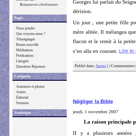
Georges lui parlait du Seign
Ressources chrétiennes
dérision.
Pages
Un jour , une petite fille 
Nous joindre
mère alitée. Il mélangea qu
Que croyons-nous ?
Témoignages
flacon et le remit à la petit
Bonne nouvelle
Lire le
Méditations
s’en alla en courant.
Prédications
Liturgies
Publié dans:
Autres
| |
Commentaires 
Questions Réponses
Catégories
Annonces et photos
Autres
Éditorial
Négliger la Bible
Sermons
jeudi, 1 novembre 2007
Statistique
La raison principale p
II y a plusieurs années 