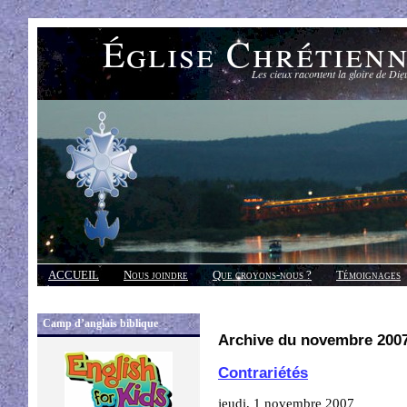
Église Chrétien
Les cieux racontent la gloire de Die
ACCUEIL
Nous joindre
Que croyons-nous ?
Témoignages
Réponses
Camp d’anglais biblique
Archive du novembre 200
Contrariétés
jeudi, 1 novembre 2007