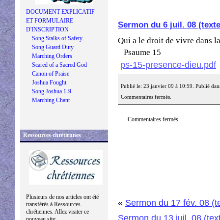
DOCUMENT EXPLICATIF
ET FORMULAIRE
Sermon du 6 juil. 08 (texte
D'INSCRIPTION
Song Stalks of Safety
Qui a le droit de vivre dans 
Song Guard Duty
Psaume 15
Marching Orders
ps-15-presence-dieu.pdf
Scared of a Sacred God
Canon of Praise
Joshua Fought
Publié le: 23 janvier 09 à 10:59. Publié dan
Song Joshua 1-9
Commentaires fermés.
Marching Chant
Commentaires fermés
Ressources chrétiennes
Plusieurs de nos articles ont été
«
Sermon du 17 fév. 08 (t
transférés à Ressources
chrétiennes. Allez visiter ce
Sermon du 13 juil. 08 (tex
nouveau site: