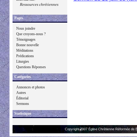
Ressources chrétiennes
Pages
Nous joindre
Que croyons-nous ?
Témoignages
Bonne nouvelle
Méditations
Prédications
Liturgies
Questions Réponses
Catégories
Annonces et photos
Autres
Éditorial
Sermons
Statistique
Copyright 2007 Église Chrétienne Réformée de