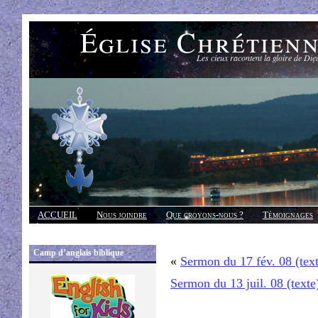
Église Chrétien
Les cieux racontent la gloire de Die
ACCUEIL
Nous joindre
Que croyons-nous ?
Témoignages
Réponses
Camp d’anglais biblique
«
Sermon du 17 fév. 08 (tex
Sermon du 13 juil. 08 (texte