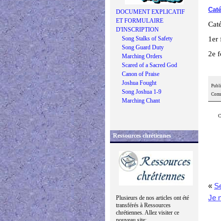
Caté
DOCUMENT EXPLICATIF
ET FORMULAIRE
Cat
D'INSCRIPTION
Song Stalks of Safety
1er
Song Guard Duty
2e 
Marching Orders
Scared of a Sacred God
Canon of Praise
Joshua Fought
Publi
Song Joshua 1-9
Comm
Marching Chant
C
Ressources chrétiennes
«
Se
Je n
Plusieurs de nos articles ont été
transférés à Ressources
chrétiennes. Allez visiter ce
nouveau site: