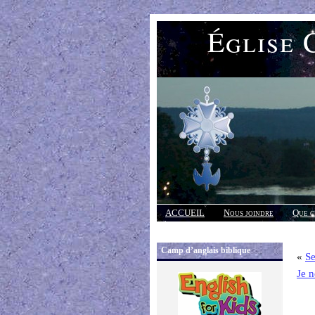
Église 
ACCUEIL
Nous joindre
Que c
Réponses
Camp d’anglais biblique
«
Se
Je n