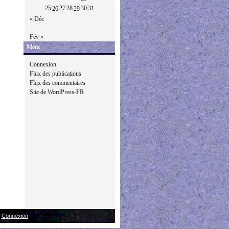
25
27
28
30
31
26
29
« Déc
Fév »
Méta
Connexion
Flux des publications
Flux des commentaires
Site de WordPress-FR
|
Connexion