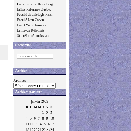
Catéchisme de Heidelberg
Église Réformée Québec
Faculté de théologie Farel
Faculté Jean Calvin
Foi et Vie Réformées
La Revue Réformée
Site réformé confessant
Recherche
Archives
Archives
Archives par jour
janvier 2009
D
L
M
M
J
V
S
1
3
2
4
5
6
7
8
9
10
11
12
13
14
15
17
16
18
19
20
21
22
24
23