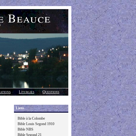
e Beauce
)
cations
Liturgies
Questions
Liens
Bible à la Colombe
Bible Louis Segond 1910
Bible NBS
Bible Segond 21