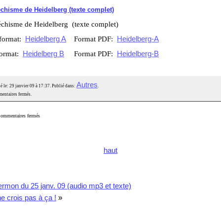
chisme de Heidelberg (texte complet)
échisme de Heidelberg
(texte complet)
 format:
Heidelberg A
Format PDF:
Heidelberg-A
format:
Heidelberg B
Format PDF:
Heidelberg-B
Autres
é le: 29 janvier 09 à 17:37. Publié dans:
.
entaires fermés.
ommentaires fermés
haut
rmon du 25 janv. 09 (audio mp3 et texte)
e crois pas à ça !
»