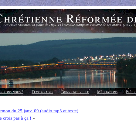
Chrétienne Réformée d
Les cieux racontent la gloire de Dieu. Et l'étendue manifeste l'oeuvre de ses mains. (Ps.19:1
royons-nous ?
Témoignages
Bonne nouvelle
Méditations
Prédi
rmon du 25 janv. 09 (audio mp3 et texte)
e crois pas à ça !
»