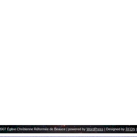
2007 Église Chrétienne Réformée de Beauce | powered by
WordPress
| Designed by
RFDN