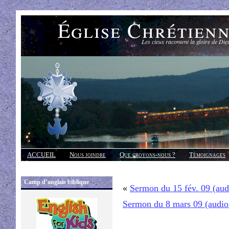
Église Chrétien
Les cieux racontent la gloire de Die
ACCUEIL
Nous joindre
Que croyons-nous ?
Témoignages
Réponses
Camp d’anglais biblique
«
Sermon du 15 fév. 09 (au
Sermon du 8 mars 09 (audi