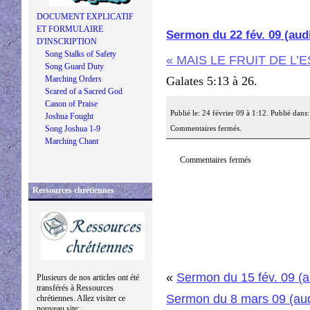
DOCUMENT EXPLICATIF
ET FORMULAIRE
Sermon du 22 fév. 09 (aud
D'INSCRIPTION
Song Stalks of Safety
« MAIS LE FRUIT DE L’
Song Guard Duty
Marching Orders
Galates 5:13 à 26.
Scared of a Sacred God
Canon of Praise
Publié le: 24 février 09 à 1:12. Publié dans
Joshua Fought
Song Joshua 1-9
Commentaires fermés.
Marching Chant
Commentaires fermés
Ressources chrétiennes
«
Sermon du 15 fév. 09 (
Plusieurs de nos articles ont été
transférés à Ressources
Sermon du 8 mars 09 (au
chrétiennes. Allez visiter ce
nouveau site: