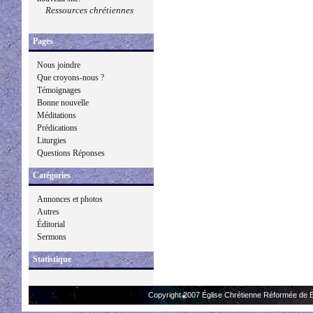
Ressources chrétiennes
Pages
Nous joindre
Que croyons-nous ?
Témoignages
Bonne nouvelle
Méditations
Prédications
Liturgies
Questions Réponses
Catégories
Annonces et photos
Autres
Éditorial
Sermons
Statistique
Copyright 2007 Église Chrétienne Réformée de