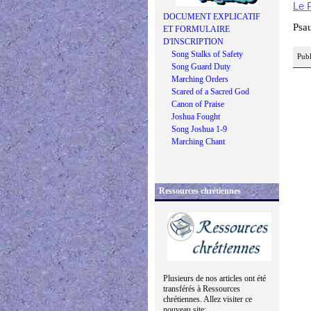
Le 
DOCUMENT EXPLICATIF
Psa
ET FORMULAIRE
D'INSCRIPTION
Song Stalks of Safety
Publ
Song Guard Duty
Marching Orders
Scared of a Sacred God
Canon of Praise
Joshua Fought
Song Joshua 1-9
Marching Chant
Ressources chrétiennes
Plusieurs de nos articles ont été
transférés à Ressources
chrétiennes. Allez visiter ce
nouveau site: