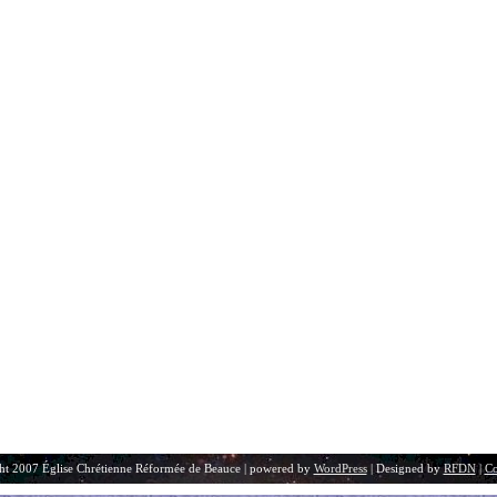
ht 2007 Église Chrétienne Réformée de Beauce | powered by
WordPress
| Designed by
RFDN
|
Co