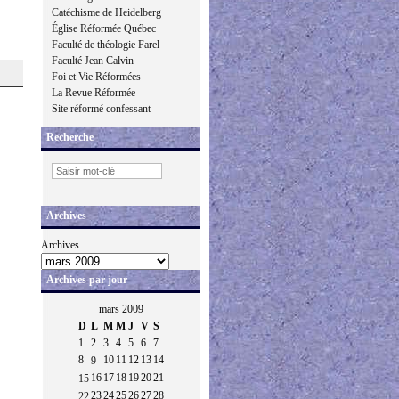
Catéchisme de Heidelberg
Église Réformée Québec
Faculté de théologie Farel
Faculté Jean Calvin
Foi et Vie Réformées
La Revue Réformée
Site réformé confessant
Recherche
Archives
Archives
Archives par jour
mars 2009
D
L
M
M
J
V
S
1
2
3
4
5
6
7
8
10
11
12
13
14
9
16
17
18
19
20
21
15
23
24
25
26
27
28
22