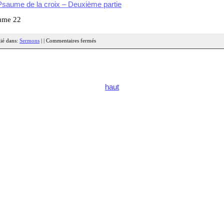
Psaume de la croix – Deuxième partie
ume 22
ié dans:
Sermons
| |
Commentaires fermés
haut