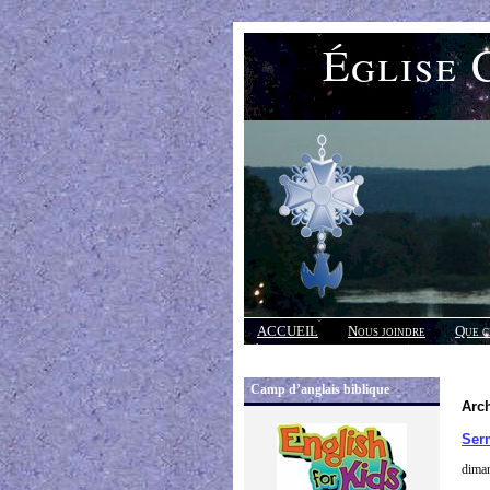
Église 
ACCUEIL
Nous joindre
Que c
Réponses
Camp d’anglais biblique
Arc
Ser
dima