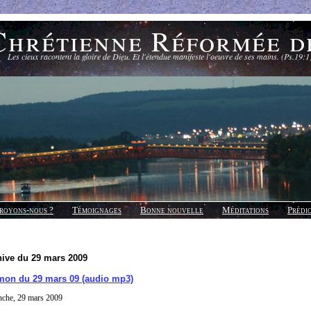
Chrétienne Réformée d
Les cieux racontent la gloire de Dieu. Et l'étendue manifeste l'oeuvre de ses mains. (Ps.19:1
royons-nous ?
Témoignages
Bonne nouvelle
Méditations
Prédi
hive du 29 mars 2009
mon du 29 mars 09 (audio mp3)
nche, 29 mars 2009