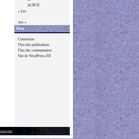
30
31
29
« Fév
Avr »
Méta
Connexion
Flux des publications
Flux des commentaires
Site de WordPress-FR
nnexion