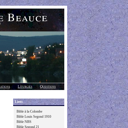
e Beauce
)
cations
Liturgies
Questions
Liens
Bible à la Colombe
Bible Louis Segond 1910
Bible NBS
Bible Segond 21