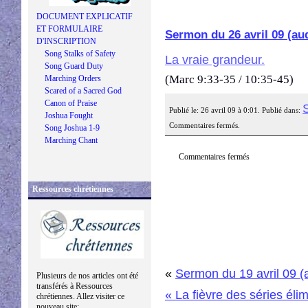
DOCUMENT EXPLICATIF
ET FORMULAIRE
Sermon du 26 avril 09 (au
D'INSCRIPTION
Song Stalks of Safety
La vraie grandeur.
Song Guard Duty
(Marc 9:33-35 / 10:35-45)
Marching Orders
Scared of a Sacred God
Canon of Praise
Publié le: 26 avril 09 à 0:01. Publié dans:
Joshua Fought
Commentaires fermés.
Song Joshua 1-9
Marching Chant
Commentaires fermés
Ressources chrétiennes
«
Sermon du 19 avril 09 
Plusieurs de nos articles ont été
transférés à Ressources
« La fièvre des séries élim
chrétiennes. Allez visiter ce
nouveau site: