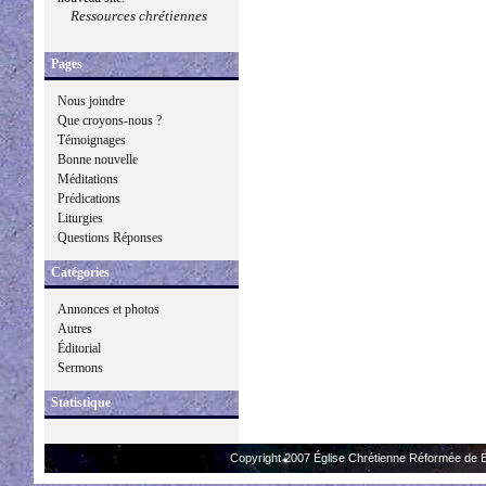
Ressources chrétiennes
Pages
Nous joindre
Que croyons-nous ?
Témoignages
Bonne nouvelle
Méditations
Prédications
Liturgies
Questions Réponses
Catégories
Annonces et photos
Autres
Éditorial
Sermons
Statistique
Copyright 2007 Église Chrétienne Réformée de