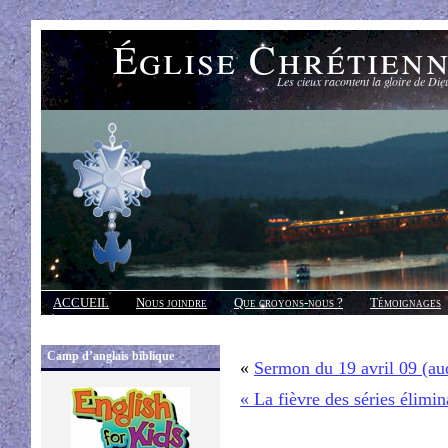
Église Chrétien
Les cieux racontent la gloire de Die
ACCUEIL
Nous joindre
Que croyons-nous ?
Témoignages
Réponses
Camp d’anglais biblique
«
Sermon du 19 avril 09 (a
« La fièvre des séries élimin