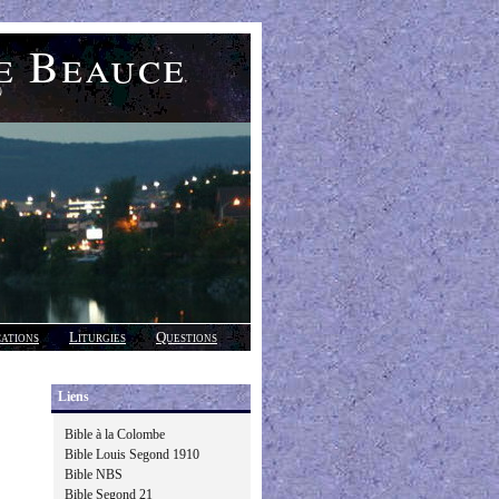
e Beauce
)
cations
Liturgies
Questions
Liens
Bible à la Colombe
Bible Louis Segond 1910
Bible NBS
Bible Segond 21