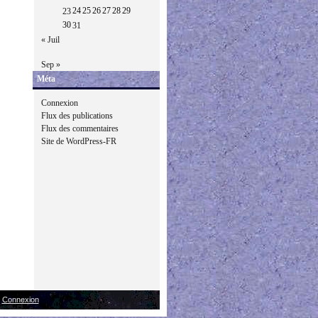
24
25
26
27
28
29
23
30
31
« Juil
Sep »
Méta
Connexion
Flux des publications
Flux des commentaires
Site de WordPress-FR
|
Connexion