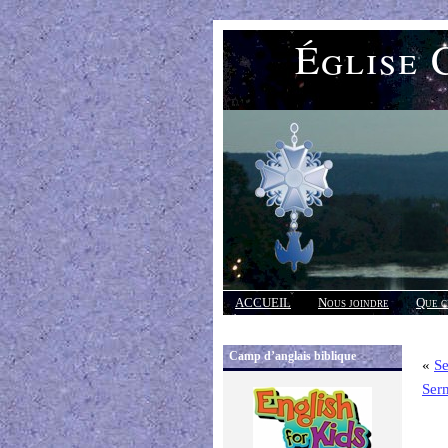
Église 
ACCUEIL
Nous joindre
Que c
Réponses
Camp d’anglais biblique
«
Se
Ser