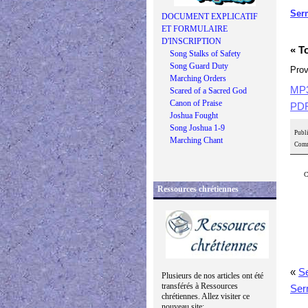
Serm
DOCUMENT EXPLICATIF
ET FORMULAIRE
D'INSCRIPTION
« T
Song Stalks of Safety
Song Guard Duty
Prov
Marching Orders
MP
Scared of a Sacred God
Canon of Praise
PD
Joshua Fought
Song Joshua 1-9
Publi
Marching Chant
Comm
C
Ressources chrétiennes
«
Se
Plusieurs de nos articles ont été
transférés à Ressources
Ser
chrétiennes. Allez visiter ce
nouveau site: