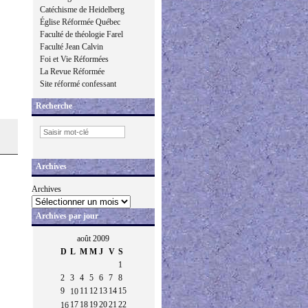
Catéchisme de Heidelberg
Église Réformée Québec
Faculté de théologie Farel
Faculté Jean Calvin
Foi et Vie Réformées
La Revue Réformée
Site réformé confessant
Recherche
Archives
Archives
Archives par jour
août 2009
D
L
M
M
J
V
S
1
2
3
4
5
6
7
8
9
11
12
13
14
15
10
17
18
19
20
21
22
16