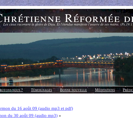
Chrétienne Réformée d
Les cieux racontent la gloire de Dieu. Et l'étendue manifeste l'oeuvre de ses mains. (Ps.19:1
royons-nous ?
Témoignages
Bonne nouvelle
Méditations
Prédi
rmon du 16 août 09 (audio mp3 et pdf)
mon du 30 août 09 (audio mp3)
»