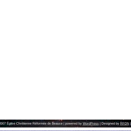
2007 Église Chrétienne Réformée de Beauce | powered by
WordPress
| Designed by
RFDN