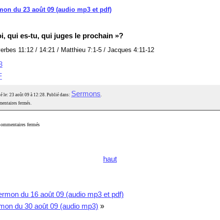
on du 23 août 09 (audio mp3 et pdf)
oi, qui es-tu, qui juges le prochain »?
erbes 11:12 / 14:21 / Matthieu 7:1-5 / Jacques 4:11-12
3
F
Sermons
é le: 23 août 09 à 12:28. Publié dans:
.
entaires fermés.
ommentaires fermés
haut
rmon du 16 août 09 (audio mp3 et pdf)
mon du 30 août 09 (audio mp3)
»