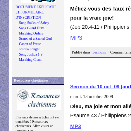
DOCUMENT EXPLICATIF
Méfiez-vous des faux ré
ET FORMULAIRE
pour la vraie joie!
D'INSCRIPTION
Song Stalks of Safety
(Job 20:4-11 / Philippiens
Song Guard Duty
Marching Orders
MP3
Scared of a Sacred God
Canon of Praise
Joshua Fought
Publié dans:
Sermons
| |
Commentaire
Song Joshua 1-9
Marching Chant
Ressources chrétiennes
Sermon du 10 oct. 09 (au
mardi, 13 octobre 2009
Dieu, ma joie et mon all
Psaume 43 / Philippiens 2:
Plusieurs de nos articles ont été
transférés à Ressources
MP3
chrétiennes. Allez visiter ce
nouveau site: