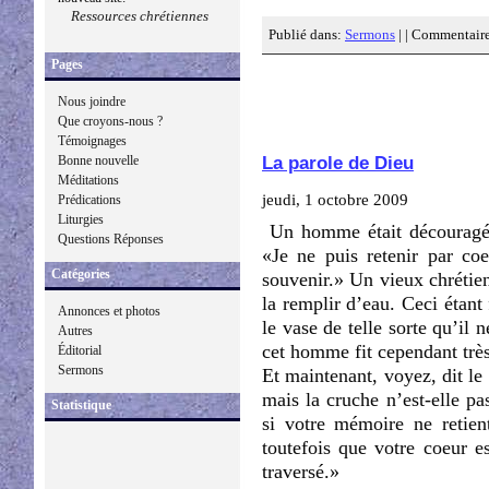
Ressources chrétiennes
Publié dans:
Sermons
| |
Commentaire
Pages
Nous joindre
Que croyons-nous ?
Témoignages
Bonne nouvelle
La parole de Dieu
Méditations
jeudi, 1 octobre 2009
Prédications
Liturgies
Un homme était découragé de
Questions Réponses
«Je ne puis retenir par co
Catégories
souvenir.» Un vieux chrétien
la remplir d’eau. Ceci étant f
Annonces et photos
le vase de telle sorte qu’il 
Autres
cet homme fit cependant très
Éditorial
Sermons
Et maintenant, voyez, dit le 
mais la cruche n’est-elle p
Statistique
si votre mémoire ne retien
toutefois que votre coeur e
traversé.»