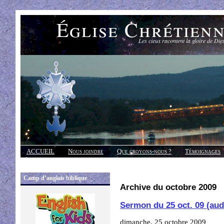
Église Chrétien
Les cieux racontent la gloire de Die
ACCUEIL
Nous joindre
Que croyons-nous ?
Témoignages
Réponses
Camp d’anglais biblique
Archive du octobre 2009
Sermon du 25 oct. 09 (au
dimanche, 25 octobre 2009