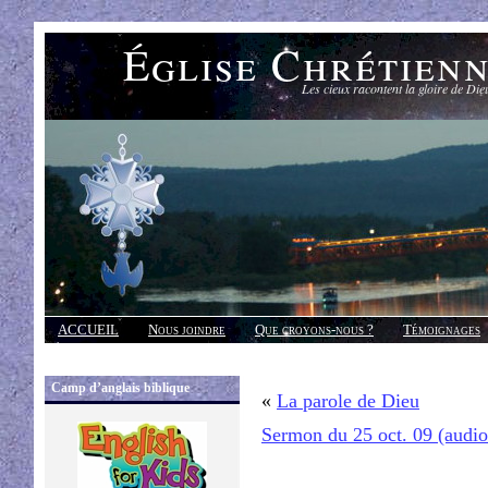
Église Chrétien
Les cieux racontent la gloire de Die
ACCUEIL
Nous joindre
Que croyons-nous ?
Témoignages
Réponses
Camp d’anglais biblique
«
La parole de Dieu
Sermon du 25 oct. 09 (audi