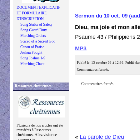
DOCUMENT EXPLICATIF
ET FORMULAIRE
Sermon du 10 oct. 09 (au
D'INSCRIPTION
Song Stalks of Safety
Dieu, ma joie et mon all
Song Guard Duty
Marching Orders
Psaume 43 / Philippiens 2:
Scared of a Sacred God
Canon of Praise
MP3
Joshua Fought
Song Joshua 1-9
Publié le: 13 octobre 09 à 12:36. Publié da
Marching Chant
Commentaires fermés.
Commentaires fermés
Ressources chrétiennes
Plusieurs de nos articles ont été
transférés à Ressources
chrétiennes. Allez visiter ce
«
La parole de Dieu
nouveau site: