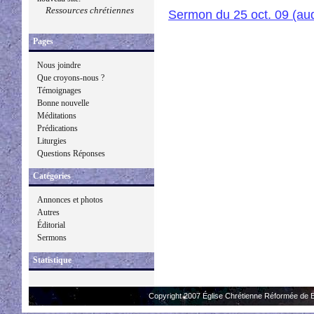
Ressources chrétiennes
Sermon du 25 oct. 09 (au
Pages
Nous joindre
Que croyons-nous ?
Témoignages
Bonne nouvelle
Méditations
Prédications
Liturgies
Questions Réponses
Catégories
Annonces et photos
Autres
Éditorial
Sermons
Statistique
Copyright 2007 Église Chrétienne Réformée de