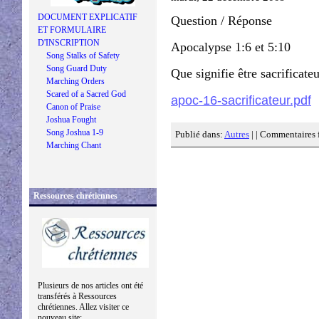
DOCUMENT EXPLICATIF
Question / Réponse
ET FORMULAIRE
D'INSCRIPTION
Apocalypse 1:6 et 5:10
Song Stalks of Safety
Song Guard Duty
Que signifie être sacrificate
Marching Orders
Scared of a Sacred God
apoc-16-sacrificateur.pdf
Canon of Praise
Joshua Fought
Song Joshua 1-9
Publié dans:
Autres
| |
Commentaires 
Marching Chant
Ressources chrétiennes
Plusieurs de nos articles ont été
transférés à Ressources
chrétiennes. Allez visiter ce
nouveau site: