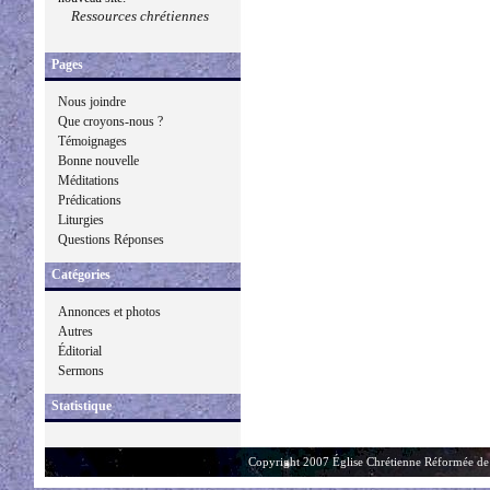
Ressources chrétiennes
Pages
Nous joindre
Que croyons-nous ?
Témoignages
Bonne nouvelle
Méditations
Prédications
Liturgies
Questions Réponses
Catégories
Annonces et photos
Autres
Éditorial
Sermons
Statistique
Copyright 2007 Église Chrétienne Réformée de