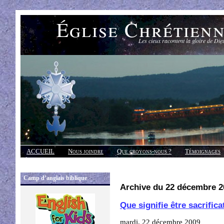
Église Chrétien
Les cieux racontent la gloire de Die
ACCUEIL
Nous joindre
Que croyons-nous ?
Témoignages
Réponses
Camp d’anglais biblique
Archive du 22 décembre 2
Que signifie être sacrific
mardi, 22 décembre 2009