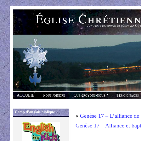
Église Chrétien
Les cieux racontent la gloire de Die
ACCUEIL
Nous joindre
Que croyons-nous ?
Témoignages
Réponses
Camp d’anglais biblique
«
Genèse 17 – L’alliance de 
Genèse 17 – Alliance et ba