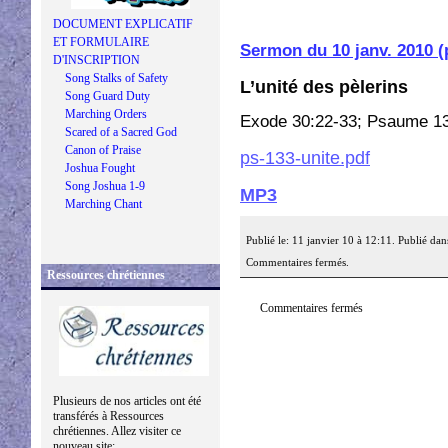
DOCUMENT EXPLICATIF
ET FORMULAIRE
Sermon du 10 janv. 2010 (
D'INSCRIPTION
Song Stalks of Safety
L’unité des pèlerins
Song Guard Duty
Marching Orders
Exode 30:22-33; Psaume 13
Scared of a Sacred God
Canon of Praise
ps-133-unite.pdf
Joshua Fought
Song Joshua 1-9
MP3
Marching Chant
Publié le: 11 janvier 10 à 12:11. Publié dan
Commentaires fermés.
Ressources chrétiennes
Commentaires fermés
Plusieurs de nos articles ont été
transférés à Ressources
chrétiennes. Allez visiter ce
nouveau site: