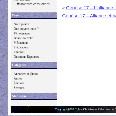
Ressources chrétiennes
«
Genèse 17 – L’alliance 
Genèse 17 – Alliance et 
Pages
Nous joindre
Que croyons-nous ?
Témoignages
Bonne nouvelle
Méditations
Prédications
Liturgies
Questions Réponses
Catégories
Annonces et photos
Autres
Éditorial
Sermons
Statistique
Copyright 2007 Église Chrétienne Réformée de