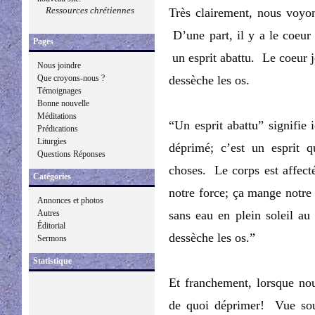
Ressources chrétiennes
Très clairement, nous voyon
D’une part, il y a le coeur j
Pages
un esprit abattu. Le coeur j
Nous joindre
Que croyons-nous ?
dessèche les os.
Témoignages
Bonne nouvelle
Méditations
“Un esprit abattu” signifie i
Prédications
Liturgies
déprimé; c’est un esprit 
Questions Réponses
choses. Le corps est affecté
Catégories
notre force; ça mange notr
Annonces et photos
Autres
sans eau en plein soleil au
Éditorial
dessèche les os.”
Sermons
Statistique
Et franchement, lorsque no
de quoi déprimer! Vue sous