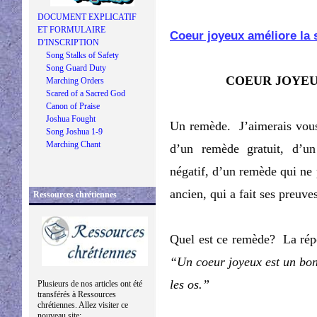
DOCUMENT EXPLICATIF
ET FORMULAIRE
Coeur joyeux améliore la 
D'INSCRIPTION
Song Stalks of Safety
Song Guard Duty
COEUR JOYEU
Marching Orders
Scared of a Sacred God
Canon of Praise
Joshua Fought
Un remède. J’aimerais vous
Song Joshua 1-9
Marching Chant
d’un remède gratuit, d’u
négatif, d’un remède qui ne
ancien, qui a fait ses preuve
Ressources chrétiennes
Quel est ce remède? La rép
“Un coeur joyeux est un bon
les os.”
Plusieurs de nos articles ont été
transférés à Ressources
chrétiennes. Allez visiter ce
nouveau site: