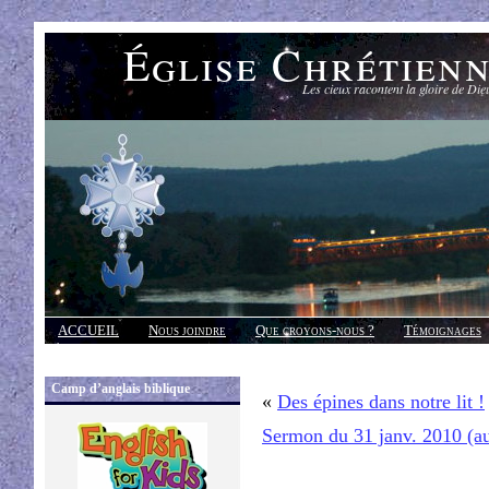
Église Chrétien
Les cieux racontent la gloire de Die
ACCUEIL
Nous joindre
Que croyons-nous ?
Témoignages
Réponses
Camp d’anglais biblique
«
Des épines dans notre lit !
Sermon du 31 janv. 2010 (a