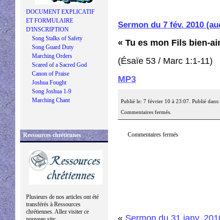
DOCUMENT EXPLICATIF
ET FORMULAIRE
Sermon du 7 fév. 2010 (a
D'INSCRIPTION
Song Stalks of Safety
« Tu es mon Fils bien-a
Song Guard Duty
Marching Orders
(Ésaïe 53 / Marc 1:1-11)
Scared of a Sacred God
Canon of Praise
MP3
Joshua Fought
Song Joshua 1-9
Marching Chant
Publié le: 7 février 10 à 23:07. Publié dans
Commentaires fermés.
Commentaires fermés
Ressources chrétiennes
Plusieurs de nos articles ont été
transférés à Ressources
chrétiennes. Allez visiter ce
«
Sermon du 31 janv. 201
nouveau site: