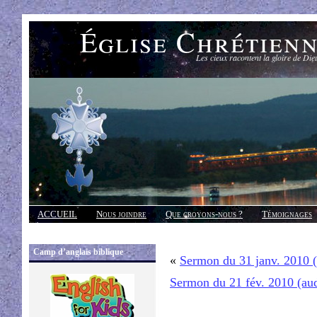
Église Chrétien
Les cieux racontent la gloire de Die
ACCUEIL
Nous joindre
Que croyons-nous ?
Témoignages
Réponses
Camp d’anglais biblique
«
Sermon du 31 janv. 2010 
Sermon du 21 fév. 2010 (au