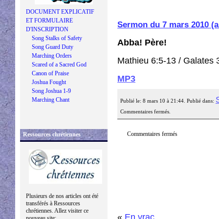
DOCUMENT EXPLICATIF
ET FORMULAIRE
Sermon du 7 mars 2010 (
D'INSCRIPTION
Song Stalks of Safety
Abba! Père!
Song Guard Duty
Marching Orders
Mathieu 6:5-13 / Galates 
Scared of a Sacred God
Canon of Praise
MP3
Joshua Fought
Song Joshua 1-9
Marching Chant
Publié le: 8 mars 10 à 21:44. Publié dans:
Commentaires fermés.
Commentaires fermés
Ressources chrétiennes
Plusieurs de nos articles ont été
transférés à Ressources
chrétiennes. Allez visiter ce
«
En vrac
nouveau site: