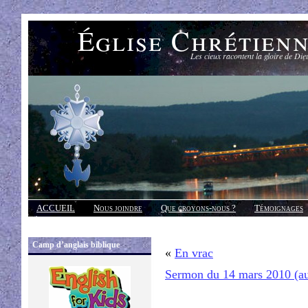
Église Chrétien
Les cieux racontent la gloire de Die
ACCUEIL
Nous joindre
Que croyons-nous ?
Témoignages
Réponses
Camp d’anglais biblique
«
En vrac
Sermon du 14 mars 2010 (a