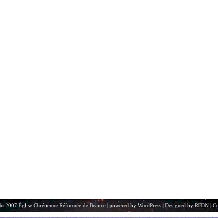
ht 2007 Église Chrétienne Réformée de Beauce | powered by
WordPress
| Designed by
RFDN
|
Co