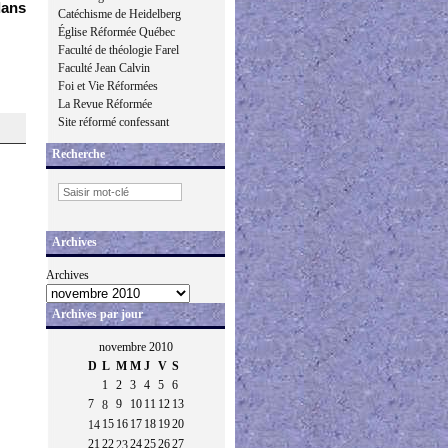
dans
Catéchisme de Heidelberg
Église Réformée Québec
Faculté de théologie Farel
Faculté Jean Calvin
Foi et Vie Réformées
La Revue Réformée
Site réformé confessant
Recherche
Archives
Archives
Archives par jour
novembre 2010
D
L
M
M
J
V
S
1
2
3
4
5
6
7
9
10
11
12
13
8
15
16
17
18
19
20
14
21
22
24
25
26
27
23