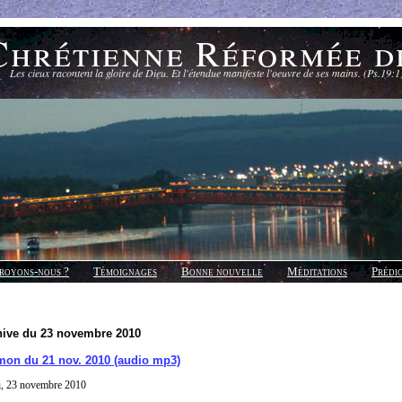
Chrétienne Réformée d
Les cieux racontent la gloire de Dieu. Et l'étendue manifeste l'oeuvre de ses mains. (Ps.19:1
royons-nous ?
Témoignages
Bonne nouvelle
Méditations
Prédi
hive du 23 novembre 2010
mon du 21 nov. 2010 (audio mp3)
i, 23 novembre 2010