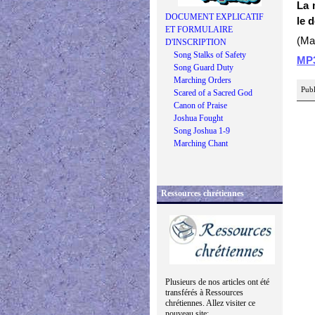
La 
DOCUMENT EXPLICATIF
le d
ET FORMULAIRE
(Ma
D'INSCRIPTION
Song Stalks of Safety
MP
Song Guard Duty
Marching Orders
Publ
Scared of a Sacred God
Canon of Praise
Joshua Fought
Song Joshua 1-9
Marching Chant
Ressources chrétiennes
Plusieurs de nos articles ont été
transférés à Ressources
chrétiennes. Allez visiter ce
nouveau site: