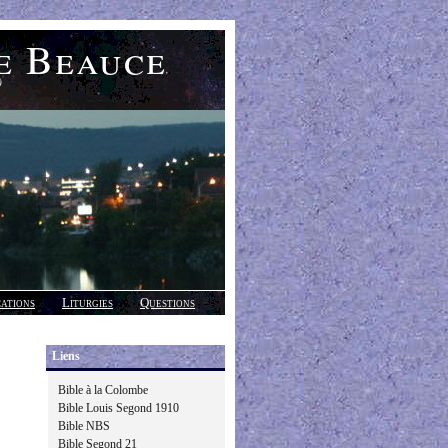
e Beauce
)
cations
Liturgies
Questions
Liens
Bible à la Colombe
Bible Louis Segond 1910
Bible NBS
Bible Segond 21