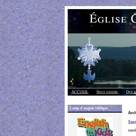
Église 
ACCUEIL
Nous joindre
Que c
Réponses
Camp d’anglais biblique
Arc
Ser
mard