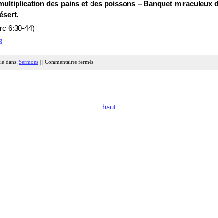
multiplication des pains et des poissons – Banquet miraculeux 
ésert.
rc 6:30-44)
3
ié dans:
Sermons
| |
Commentaires fermés
haut