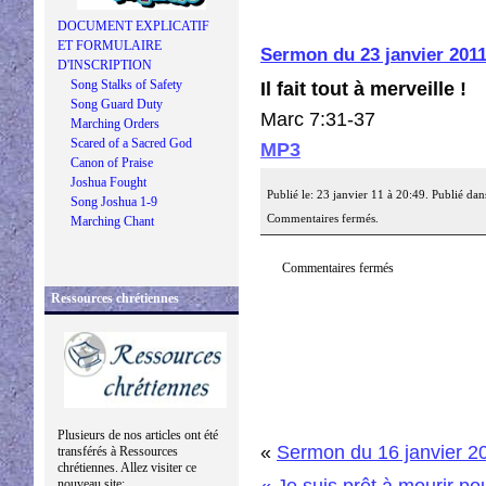
DOCUMENT EXPLICATIF
ET FORMULAIRE
Sermon du 23 janvier 201
D'INSCRIPTION
Song Stalks of Safety
Il fait tout à merveille !
Song Guard Duty
Marc 7:31-37
Marching Orders
Scared of a Sacred God
MP3
Canon of Praise
Joshua Fought
Publié le: 23 janvier 11 à 20:49. Publié dan
Song Joshua 1-9
Commentaires fermés.
Marching Chant
Commentaires fermés
Ressources chrétiennes
Plusieurs de nos articles ont été
«
Sermon du 16 janvier 2
transférés à Ressources
chrétiennes. Allez visiter ce
« Je suis prêt à mourir p
nouveau site: