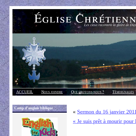
Église Chrétien
Les cieux racontent la gloire de Die
ACCUEIL
Nous joindre
Que croyons-nous ?
Témoignages
Réponses
Camp d’anglais biblique
«
Sermon du 16 janvier 201
« Je suis prêt à mourir pour