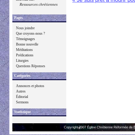
Ressources chrétiennes
Pages
Nous joindre
Que croyons-nous ?
Témoignages
Bonne nouvelle
Méditations
Prédications
Liturgies
Questions Réponses
Catégories
Annonces et photos
Autres
Éditorial
Sermons
Statistique
Copyright 2007 Église Chrétienne Réformée de