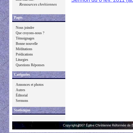
Ressources chrétiennes
Pages
Nous joindre
Que croyons-nous ?
Témoignages
Bonne nouvelle
Méditations
Prédications
Liturgies
Questions Réponses
Catégories
Annonces et photos
Autres
Éditorial
Sermons
Statistique
Copyright 2007 Église Chrétienne Réformée de