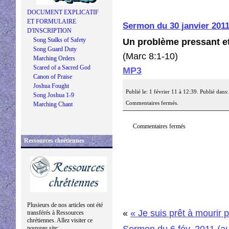
DOCUMENT EXPLICATIF
ET FORMULAIRE
Sermon du 30 janvier 201
D'INSCRIPTION
Song Stalks of Safety
Un problème pressant et
Song Guard Duty
(Marc 8:1-10)
Marching Orders
Scared of a Sacred God
MP3
Canon of Praise
Joshua Fought
Publié le: 1 février 11 à 12:39. Publié dans
Song Joshua 1-9
Commentaires fermés.
Marching Chant
Commentaires fermés
Ressources chrétiennes
Plusieurs de nos articles ont été
«
« Je suis prêt à mourir
transférés à Ressources
chrétiennes. Allez visiter ce
Sermon du 6 fév. 2011 (a
nouveau site: