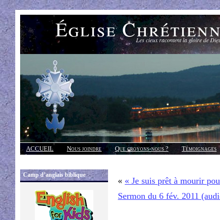
Église Chrétien
Les cieux racontent la gloire de Die
ACCUEIL
Nous joindre
Que croyons-nous ?
Témoignages
Réponses
Camp d’anglais biblique
«
« Je suis prêt à mourir po
Sermon du 6 fév. 2011 (aud