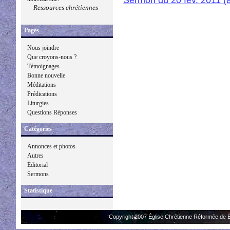
Ressources chrétiennes
Pages
Nous joindre
Que croyons-nous ?
Témoignages
Bonne nouvelle
Méditations
Prédications
Liturgies
Questions Réponses
Catégories
Annonces et photos
Autres
Éditorial
Sermons
Statistique
Copyright 2007 Église Chrétienne Réformée de