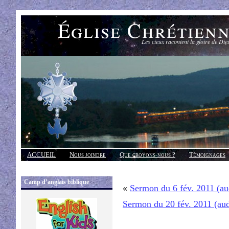
Église Chrétien
Les cieux racontent la gloire de Die
ACCUEIL
Nous joindre
Que croyons-nous ?
Témoignages
Réponses
Camp d’anglais biblique
«
Sermon du 6 fév. 2011 (a
Sermon du 20 fév. 2011 (au