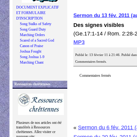
DOCUMENT EXPLICATIF
ET FORMULAIRE
Sermon du 13 fév. 2011 (
D'INSCRIPTION
Song Stalks of Safety
Des signes visibles
Song Guard Duty
(Ge.17:1-14 / Rom. 2:28-
Marching Orders
Scared of a Sacred God
MP3
Canon of Praise
Joshua Fought
Publié le: 13 février 11 à 21:46. Publié dan
Song Joshua 1-9
Commentaires fermés.
Marching Chant
Commentaires fermés
Ressources chrétiennes
Plusieurs de nos articles ont été
«
Sermon du 6 fév. 2011 
transférés à Ressources
chrétiennes. Allez visiter ce
Sermon du 20 fév. 2011 (
nouveau site: