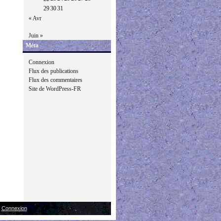
29
30
31
« Avr
Juin »
Méta
Connexion
Flux des publications
Flux des commentaires
Site de WordPress-FR
|
Connexion