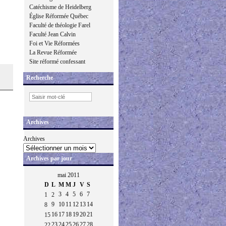
Catéchisme de Heidelberg
Église Réformée Québec
Faculté de théologie Farel
Faculté Jean Calvin
Foi et Vie Réformées
La Revue Réformée
Site réformé confessant
Recherche
Archives
Archives
Archives par jour
mai 2011
D
L
M
M
J
V
S
3
4
5
6
7
1
2
9
10
11
12
13
14
8
16
17
18
19
20
21
15
23
24
25
26
27
28
22