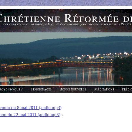
Chrétienne Réformée d
Les cieux racontent la gloire de Dieu. Et l'étendue manifeste l'oeuvre de ses mains. (Ps.19:1
royons-nous ?
Témoignages
Bonne nouvelle
Méditations
Prédi
rmon du 8 mai 2011 (audio mp3)
mon du 22 mai 2011 (audio mp3)
»