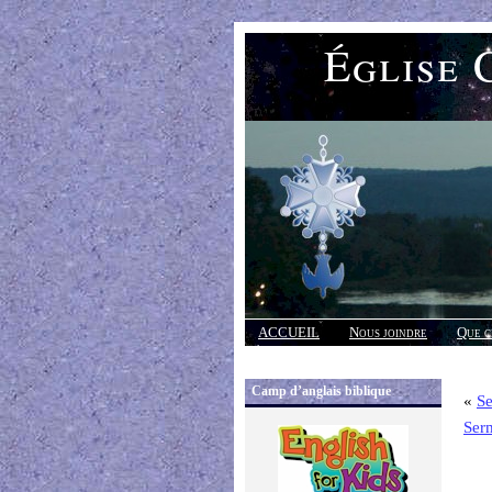
Église 
ACCUEIL
Nous joindre
Que c
Réponses
Camp d’anglais biblique
«
Se
Ser