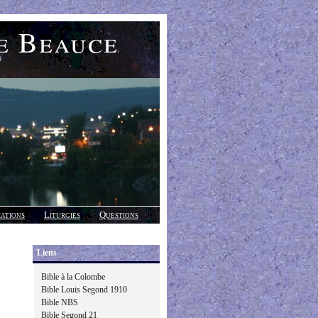
e Beauce
)
cations
Liturgies
Questions
Liens
Bible à la Colombe
Bible Louis Segond 1910
Bible NBS
Bible Segond 21