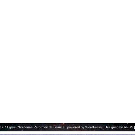
2007 Église Chrétienne Réformée de Beauce | powered by
WordPress
| Designed by
RFDN