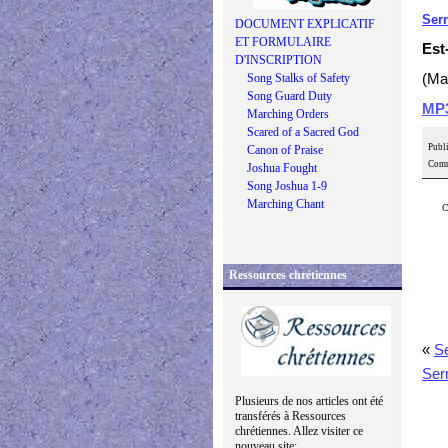
Ser
DOCUMENT EXPLICATIF
ET FORMULAIRE
Est
D'INSCRIPTION
Song Stalks of Safety
(Ma
Song Guard Duty
MP
Marching Orders
Scared of a Sacred God
Publi
Canon of Praise
Comm
Joshua Fought
Song Joshua 1-9
Marching Chant
C
Ressources chrétiennes
«
S
Ser
Plusieurs de nos articles ont été
transférés à Ressources
chrétiennes. Allez visiter ce
nouveau site: