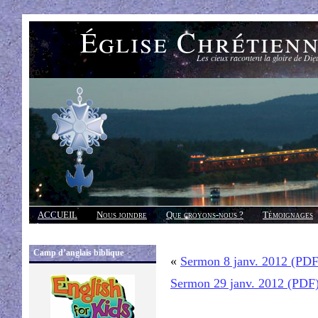
Église Chrétien
Les cieux racontent la gloire de Die
ACCUEIL
Nous joindre
Que croyons-nous ?
Témoignages
Réponses
Camp d’anglais biblique
«
Sermon 8 janv. 2012 (PDF
Sermon 29 janv. 2012 (PDF