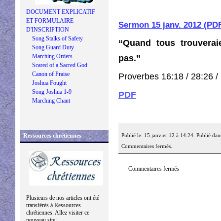
DOCUMENT EXPLICATIF
ET FORMULAIRE
Sermon 15 janv. 2012 (PD
D'INSCRIPTION
Song Stalks of Safety
“Quand tous trouverai
Song Guard Duty
Marching Orders
pas.”
Scared of a Sacred God
Canon of Praise
Proverbes 16:18 / 28:26 /
Joshua Fought
Song Joshua 1-9
PDF
Marching Chant
Ressources chrétiennes
Publié le: 15 janvier 12 à 14:24. Publié dan
Commentaires fermés.
Commentaires fermés
Plusieurs de nos articles ont été
transférés à Ressources
chrétiennes. Allez visiter ce
nouveau site: