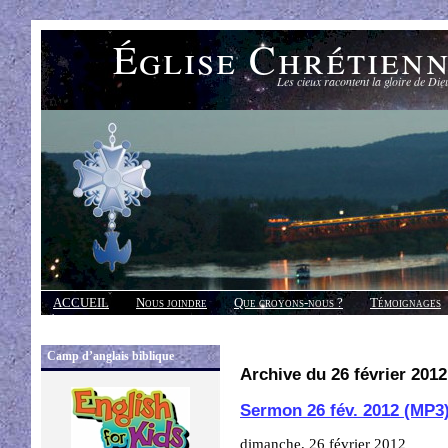
Église Chrétien
Les cieux racontent la gloire de Die
ACCUEIL
Nous joindre
Que croyons-nous ?
Témoignages
Réponses
Camp d’anglais biblique
Archive du 26 février 2012
Sermon 26 fév. 2012 (MP3
dimanche, 26 février 2012