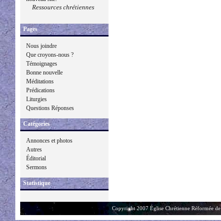
Ressources chrétiennes
Pages
Nous joindre
Que croyons-nous ?
Témoignages
Bonne nouvelle
Méditations
Prédications
Liturgies
Questions Réponses
Catégories
Annonces et photos
Autres
Éditorial
Sermons
Statistique
Copyright 2007 Église Chrétienne Réformée de