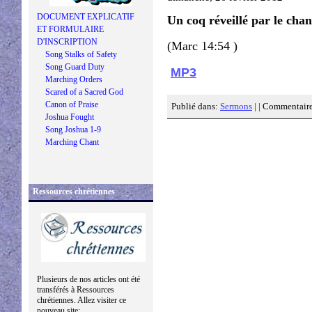
DOCUMENT EXPLICATIF
Un coq réveillé par le chan
ET FORMULAIRE
D'INSCRIPTION
(Marc 14:54 )
Song Stalks of Safety
Song Guard Duty
MP3
Marching Orders
Scared of a Sacred God
Canon of Praise
Publié dans:
Sermons
| |
Commentaire
Joshua Fought
Song Joshua 1-9
Marching Chant
Ressources chrétiennes
Plusieurs de nos articles ont été
transférés à Ressources
chrétiennes. Allez visiter ce
nouveau site: