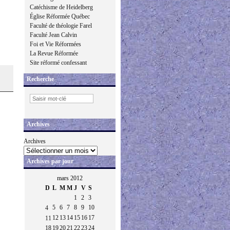
Catéchisme de Heidelberg
Église Réformée Québec
Faculté de théologie Farel
Faculté Jean Calvin
Foi et Vie Réformées
La Revue Réformée
Site réformé confessant
Recherche
Archives
Archives
Archives par jour
mars 2012
D
L
M
M
J
V
S
1
2
3
5
6
7
8
9
10
4
12
13
14
15
16
17
11
18
19
20
21
22
23
24