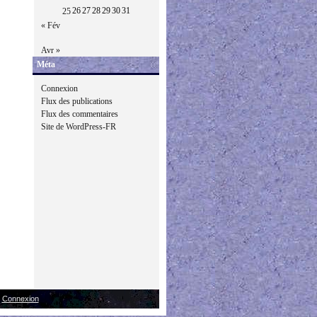
26
27
28
29
30
31
25
« Fév
Avr »
Méta
Connexion
Flux des publications
Flux des commentaires
Site de WordPress-FR
|
Connexion