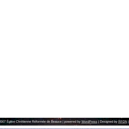
2007 Église Chrétienne Réformée de Beauce | powered by
WordPress
| Designed by
RFDN