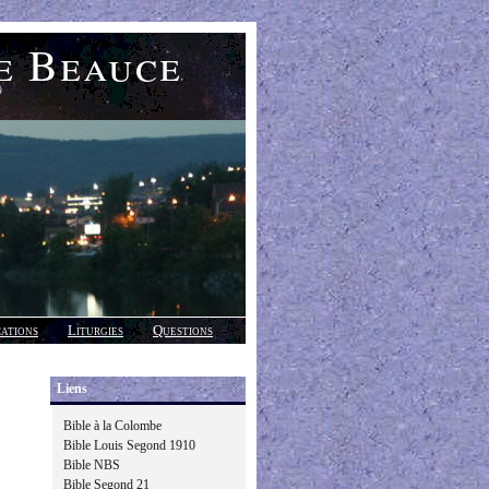
e Beauce
)
cations
Liturgies
Questions
Liens
Bible à la Colombe
Bible Louis Segond 1910
Bible NBS
Bible Segond 21