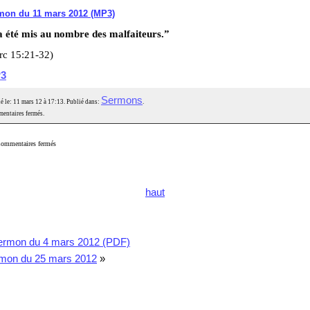
mon du 11 mars 2012 (MP3)
 a été mis au nombre des malfaiteurs.”
rc 15:21-32)
3
Sermons
é le: 11 mars 12 à 17:13. Publié dans:
.
entaires fermés.
ommentaires fermés
haut
ermon du 4 mars 2012 (PDF)
mon du 25 mars 2012
»