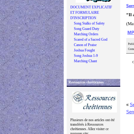
Ser
DOCUMENT EXPLICATIF
ET FORMULAIRE
“Il
D'INSCRIPTION
Song Stalks of Safety
(Ma
Song Guard Duty
MP
Marching Orders
Scared of a Sacred God
Publi
Canon of Praise
Comm
Joshua Fought
Song Joshua 1-9
Marching Chant
C
Ressources chrétiennes
«
S
Ser
Plusieurs de nos articles ont été
transférés à Ressources
chrétiennes. Allez visiter ce
nouveau site: