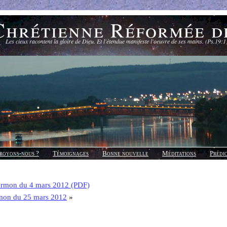
Chrétienne Réformée d
Les cieux racontent la gloire de Dieu. Et l'étendue manifeste l'oeuvre de ses mains. (Ps.19:1
royons-nous ?
Témoignages
Bonne nouvelle
Méditations
Prédi
ermon du 4 mars 2012 (PDF)
mon du 25 mars 2012
»