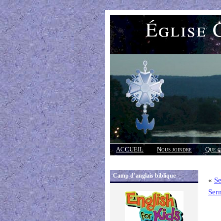
Église 
ACCUEIL
Nous joindre
Que c
Réponses
Camp d’anglais biblique
«
S
Ser