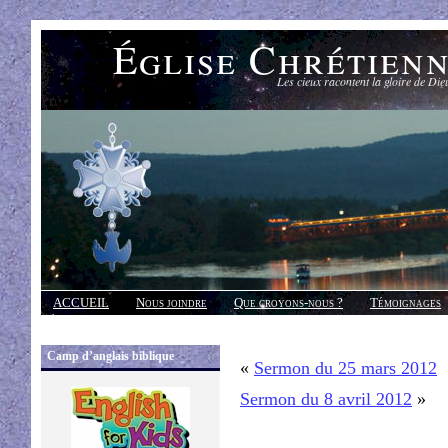
Église Chrétien
Les cieux racontent la gloire de Die
ACCUEIL
Nous joindre
Que croyons-nous ?
Témoignages
Réponses
Camp d’anglais biblique
«
Sermon du 25 mars 2012
Sermon du 8 avril 2012
»