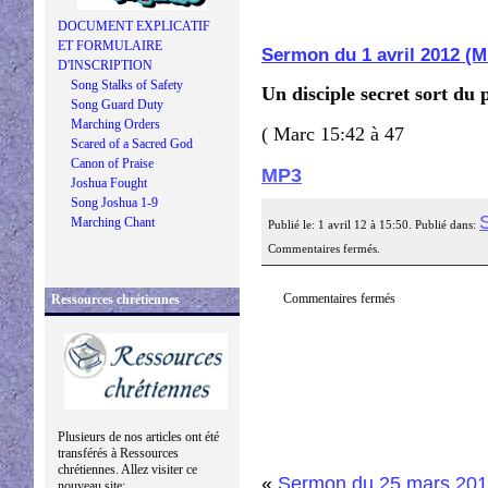
DOCUMENT EXPLICATIF
ET FORMULAIRE
Sermon du 1 avril 2012 (
D'INSCRIPTION
Song Stalks of Safety
Un disciple secret sort du 
Song Guard Duty
Marching Orders
( Marc 15:42 à 47
Scared of a Sacred God
Canon of Praise
MP3
Joshua Fought
Song Joshua 1-9
Marching Chant
Publié le: 1 avril 12 à 15:50. Publié dans:
Commentaires fermés.
Commentaires fermés
Ressources chrétiennes
Plusieurs de nos articles ont été
transférés à Ressources
chrétiennes. Allez visiter ce
«
Sermon du 25 mars 20
nouveau site: