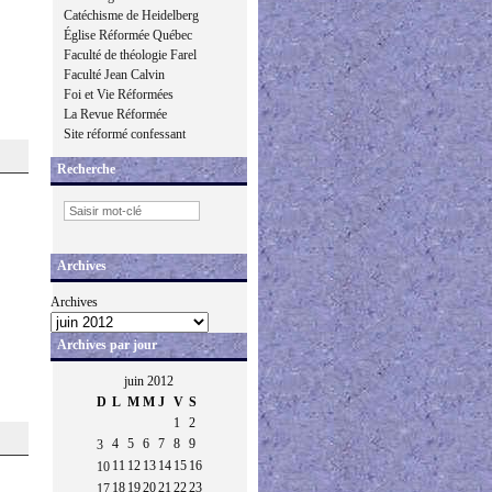
Catéchisme de Heidelberg
Église Réformée Québec
Faculté de théologie Farel
Faculté Jean Calvin
Foi et Vie Réformées
La Revue Réformée
Site réformé confessant
Recherche
Archives
Archives
Archives par jour
juin 2012
D
L
M
M
J
V
S
1
2
4
5
6
7
8
9
3
11
12
13
14
15
16
10
18
19
20
21
22
23
17