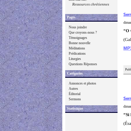
Ressources chrétiennes
Ser
Pages
diman
Nous joindre
“O 
Que croyons-nous ?
Témoignages
(Gal
Bonne nouvelle
MP
Méditations
Prédications
Liturgies
Questions Réponses
Publ
Catégories
Annonces et photos
Autres
Éditorial
Ser
Sermons
diman
Statistique
“Si 
(Ésa