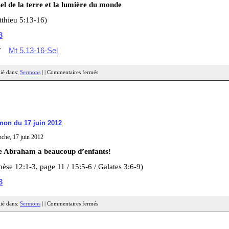
el de la terre et
la lumière du monde
tthieu 5:13-16)
3
DF
Mt 5.13-16-Sel
ié dans:
Sermons
| |
Commentaires fermés
mon du 17 juin 2012
che, 17 juin 2012
e Abraham a beaucoup d’enfants!
èse 12:1-3, page 11 / 15:5-6 / Galates 3:6-9)
3
ié dans:
Sermons
| |
Commentaires fermés