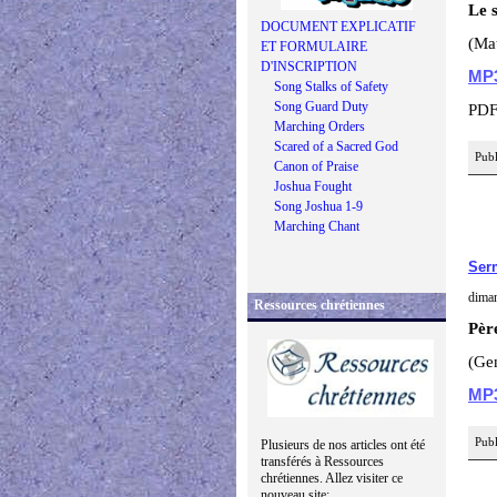
Le s
DOCUMENT EXPLICATIF
(Ma
ET FORMULAIRE
D'INSCRIPTION
MP
Song Stalks of Safety
Song Guard Duty
P
Marching Orders
Scared of a Sacred God
Publ
Canon of Praise
Joshua Fought
Song Joshua 1-9
Marching Chant
Ser
diman
Ressources chrétiennes
Pèr
(Gen
MP
Publ
Plusieurs de nos articles ont été
transférés à Ressources
chrétiennes. Allez visiter ce
nouveau site: