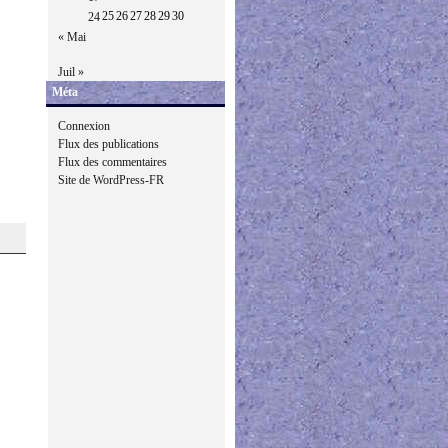
25
26
27
28
29
30
24
« Mai
Juil »
Méta
Connexion
Flux des publications
Flux des commentaires
Site de WordPress-FR