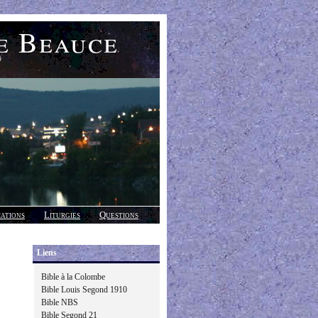
e Beauce
)
cations
Liturgies
Questions
Liens
Bible à la Colombe
Bible Louis Segond 1910
Bible NBS
Bible Segond 21