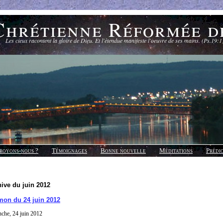
Chrétienne Réformée d
Les cieux racontent la gloire de Dieu. Et l'étendue manifeste l'oeuvre de ses mains. (Ps.19:1
royons-nous ?
Témoignages
Bonne nouvelle
Méditations
Prédi
ive du juin 2012
mon du 24 juin 2012
che, 24 juin 2012