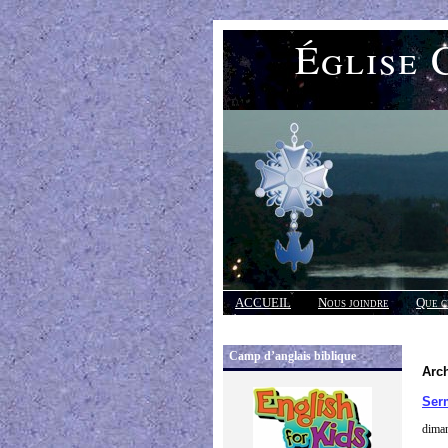
Église 
ACCUEIL
Nous joindre
Que c
Réponses
Camp d’anglais biblique
Arch
Ser
diman