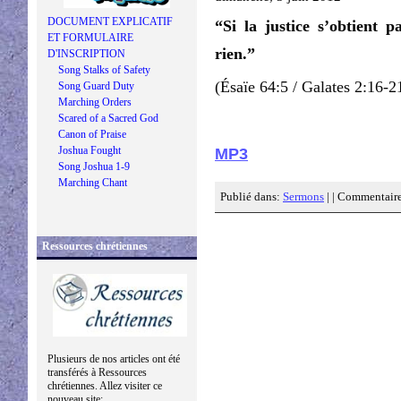
DOCUMENT EXPLICATIF
“Si la justice s’obtient 
ET FORMULAIRE
rien.”
D'INSCRIPTION
Song Stalks of Safety
(Ésaïe 64:5 / Galates 2:16-2
Song Guard Duty
Marching Orders
Scared of a Sacred God
Canon of Praise
Joshua Fought
MP3
Song Joshua 1-9
Marching Chant
Publié dans:
Sermons
| |
Commentaire
Ressources chrétiennes
Plusieurs de nos articles ont été
transférés à Ressources
chrétiennes. Allez visiter ce
nouveau site: