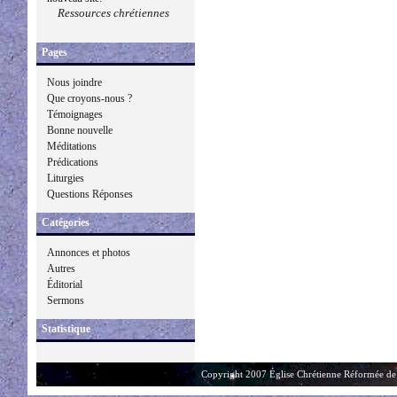
Ressources chrétiennes
Pages
Nous joindre
Que croyons-nous ?
Témoignages
Bonne nouvelle
Méditations
Prédications
Liturgies
Questions Réponses
Catégories
Annonces et photos
Autres
Éditorial
Sermons
Statistique
Copyright 2007 Église Chrétienne Réformée de