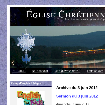
Église Chrétien
Les cieux racontent la gloire de Die
ACCUEIL
Nous joindre
Que croyons-nous ?
Témoignages
Réponses
Camp d’anglais biblique
Archive du 3 juin 2012
Sermon du 3 juin 2012
dimanche, 3 juin 2012