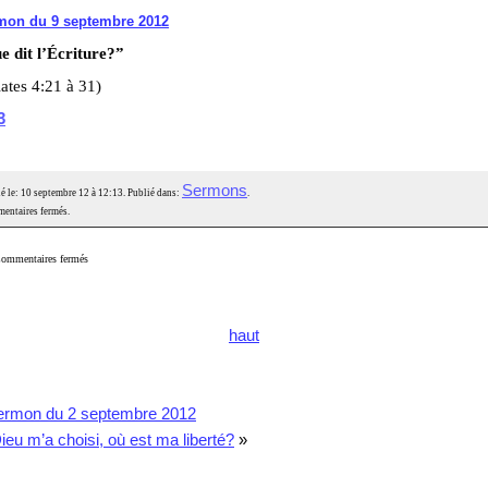
mon du 9 septembre 2012
e dit l’Écriture?”
ates 4:21 à 31)
3
Sermons
é le: 10 septembre 12 à 12:13. Publié dans:
.
entaires fermés.
ommentaires fermés
haut
ermon du 2 septembre 2012
ieu m’a choisi, où est ma liberté?
»