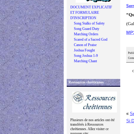
Ser
DOCUMENT EXPLICATIF
ET FORMULAIRE
“Qu
D'INSCRIPTION
Song Stalks of Safety
(Gal
Song Guard Duty
MP
Marching Orders
Scared of a Sacred God
Canon of Praise
Joshua Fought
Publi
Song Joshua 1-9
Comm
Marching Chant
C
Ressources chrétiennes
«
S
Plusieurs de nos articles ont été
Si D
transférés à Ressources
chrétiennes. Allez visiter ce
nouveau site: