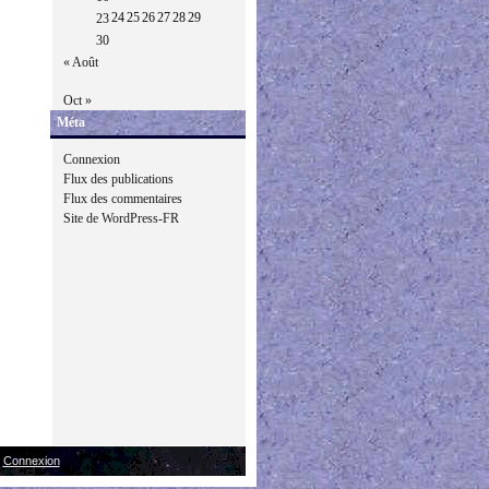
24
25
26
27
28
29
23
30
« Août
Oct »
Méta
Connexion
Flux des publications
Flux des commentaires
Site de WordPress-FR
|
Connexion