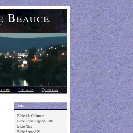
e Beauce
)
cations
Liturgies
Questions
Liens
Bible à la Colombe
Bible Louis Segond 1910
Bible NBS
Bible Segond 21