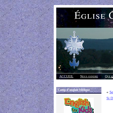
Église 
ACCUEIL
Nous joindre
Que c
Réponses
Camp d’anglais biblique
«
S
Si D