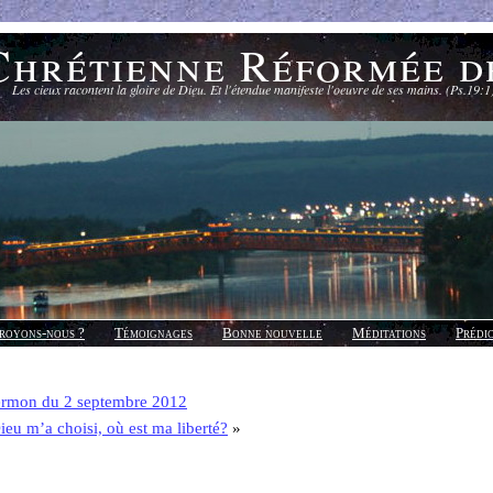
Chrétienne Réformée d
Les cieux racontent la gloire de Dieu. Et l'étendue manifeste l'oeuvre de ses mains. (Ps.19:1
royons-nous ?
Témoignages
Bonne nouvelle
Méditations
Prédi
ermon du 2 septembre 2012
ieu m’a choisi, où est ma liberté?
»