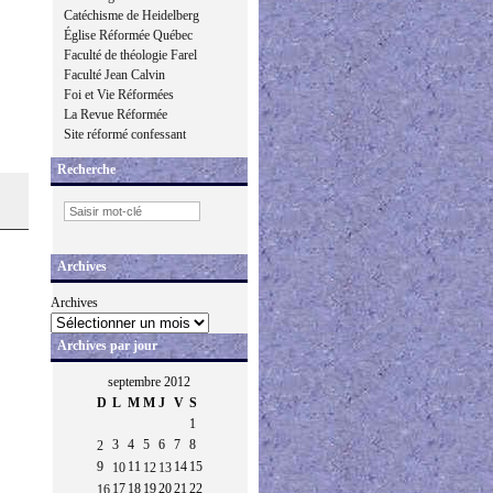
Catéchisme de Heidelberg
Église Réformée Québec
Faculté de théologie Farel
Faculté Jean Calvin
Foi et Vie Réformées
La Revue Réformée
Site réformé confessant
Recherche
Archives
Archives
Archives par jour
septembre 2012
D
L
M
M
J
V
S
1
3
4
5
6
7
8
2
9
11
14
15
10
12
13
17
18
19
20
21
22
16