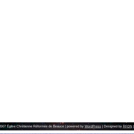
2007 Église Chrétienne Réformée de Beauce | powered by
WordPress
| Designed by
RFDN