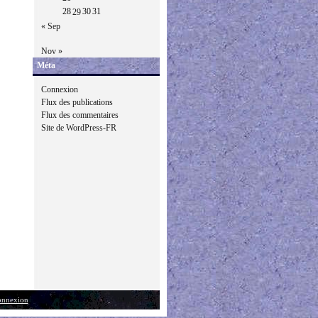
28
30
31
29
« Sep
Nov »
Méta
Connexion
Flux des publications
Flux des commentaires
Site de WordPress-FR
nnexion