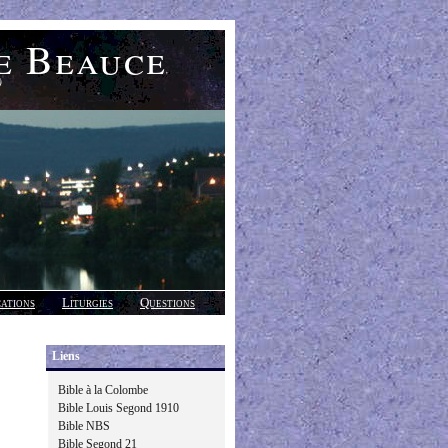
e Beauce
)
cations
Liturgies
Questions
Liens
Bible à la Colombe
Bible Louis Segond 1910
Bible NBS
Bible Segond 21