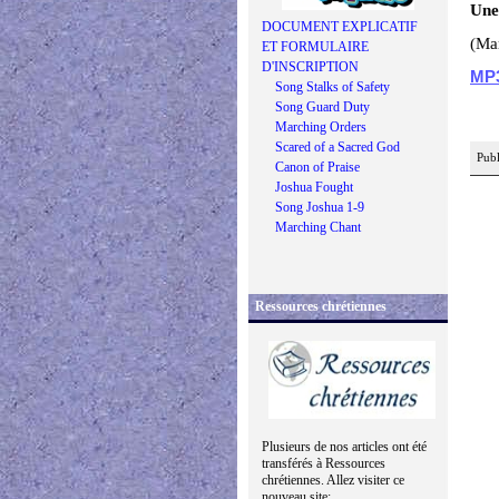
Une
DOCUMENT EXPLICATIF
(Mar
ET FORMULAIRE
D'INSCRIPTION
MP
Song Stalks of Safety
Song Guard Duty
Marching Orders
Scared of a Sacred God
Publ
Canon of Praise
Joshua Fought
Song Joshua 1-9
Marching Chant
Ressources chrétiennes
Plusieurs de nos articles ont été
transférés à Ressources
chrétiennes. Allez visiter ce
nouveau site: