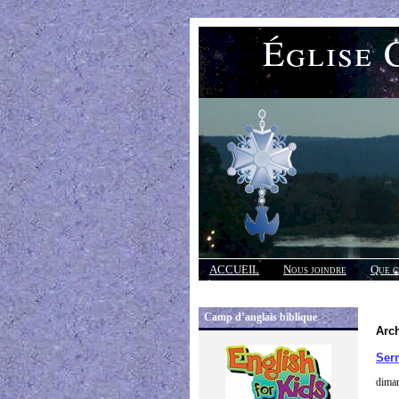
Église 
ACCUEIL
Nous joindre
Que c
Réponses
Camp d’anglais biblique
Arch
Ser
diman