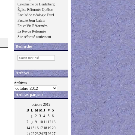
Catéchisme de Heidelberg
Église Réformée Québec
Faculté de théologie Farel
Faculté Jean Calvin
Foi et Vie Réformées
La Revue Réformée
Site réformé confessant
Recherche
Archives
Archives
Archives par jour
octobre 2012
D
L
M
M
J
V
S
2
3
4
5
6
1
7
9
10
11
12
13
8
14
15
16
17
18
19
20
22
23
24
25
26
27
21