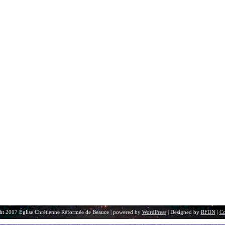
ht 2007 Église Chrétienne Réformée de Beauce | powered by
WordPress
| Designed by
RFDN
|
Co