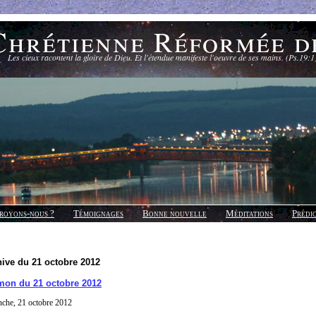
Chrétienne Réformée d
Les cieux racontent la gloire de Dieu. Et l'étendue manifeste l'oeuvre de ses mains. (Ps.19:1
royons-nous ?
Témoignages
Bonne nouvelle
Méditations
Prédi
ive du 21 octobre 2012
mon du 21 octobre 2012
che, 21 octobre 2012