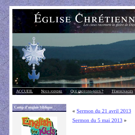
Église Chrétien
Les cieux racontent la gloire de Die
ACCUEIL
Nous joindre
Que croyons-nous ?
Témoignages
Réponses
Camp d’anglais biblique
«
Sermon du 21 avril 2013
Sermon du 5 mai 2013
»