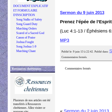
DOCUMENT EXPLICATIF
ET FORMULAIRE
Sermon du 9 juin 2013
D'INSCRIPTION
Song Stalks of Safety
Prenez l’épée de l’Esprit
Song Guard Duty
Marching Orders
(Luc 4:1-13 / Éphésiens 6
Scared of a Sacred God
Canon of Praise
MP3
Joshua Fought
Song Joshua 1-9
S
Marching Chant
Publié le: 9 juin 13 à 22:42. Publié dans:
Commentaires fermés.
Commentaires fermés
Ressources chrétiennes
Plusieurs de nos articles ont été
transférés à Ressources
chrétiennes. Allez visiter ce
«
Sermon du 2 juin 2013
nouveau site: