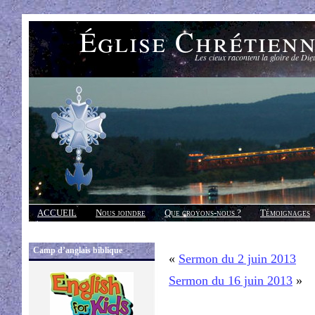
Église Chrétien
Les cieux racontent la gloire de Die
ACCUEIL
Nous joindre
Que croyons-nous ?
Témoignages
Réponses
Camp d’anglais biblique
«
Sermon du 2 juin 2013
Sermon du 16 juin 2013
»