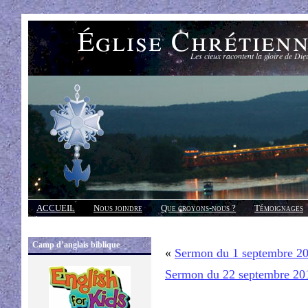
Église Chrétien
Les cieux racontent la gloire de Die
ACCUEIL
Nous joindre
Que croyons-nous ?
Témoignages
Réponses
Camp d’anglais biblique
«
Sermon du 1 septembre 2
Sermon du 22 septembre 20