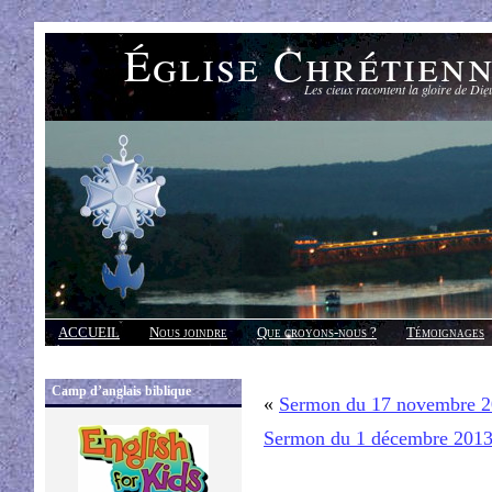
Église Chrétien
Les cieux racontent la gloire de Die
ACCUEIL
Nous joindre
Que croyons-nous ?
Témoignages
Réponses
Camp d’anglais biblique
«
Sermon du 17 novembre 
Sermon du 1 décembre 201