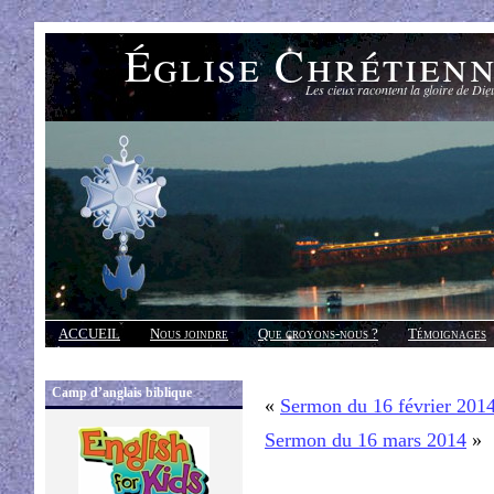
Église Chrétien
Les cieux racontent la gloire de Die
ACCUEIL
Nous joindre
Que croyons-nous ?
Témoignages
Réponses
Camp d’anglais biblique
«
Sermon du 16 février 201
Sermon du 16 mars 2014
»