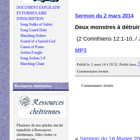
DOCUMENT EXPLICATIF
ET FORMULAIRE
Sermon du 2 mars 2014
D'INSCRIPTION
Song Stalks of Safety
Deux monstres à détruir
Song Guard Duty
Marching Orders
(2 Corinthiens 12:1-10, /
Scared of a Sacred God
Canon of Praise
MP3
Joshua Fought
Song Joshua 1-9
Marching Chant
Publié le: 2 mars 14 à 19:52. Publié dans:
Commentaires fermés.
Commentaires fermés
Ressources chrétiennes
Plusieurs de nos articles ont été
transférés à Ressources
chrétiennes. Allez visiter ce
«
Sermon du 16 février 2
nouveau site: