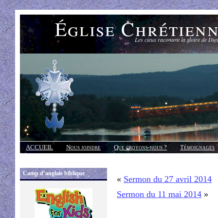
Église Chrétien
Les cieux racontent la gloire de Die
ACCUEIL
Nous joindre
Que croyons-nous ?
Témoignages
Réponses
Camp d’anglais biblique
«
Sermon du 27 avril 2014
Sermon du 11 mai 2014
»