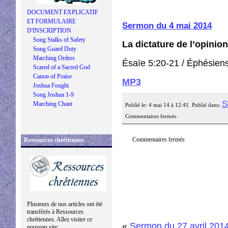
DOCUMENT EXPLICATIF
ET FORMULAIRE
Sermon du 4 mai 2014
D'INSCRIPTION
Song Stalks of Safety
La dictature de l’opinion
Song Guard Duty
Marching Orders
Ésaïe 5:20-21 / Éphésien
Scared of a Sacred God
Canon of Praise
MP3
Joshua Fought
Song Joshua 1-9
S
Marching Chant
Publié le: 4 mai 14 à 12:41. Publié dans:
Commentaires fermés.
Commentaires fermés
Ressources chrétiennes
Plusieurs de nos articles ont été
transférés à Ressources
chrétiennes. Allez visiter ce
«
Sermon du 27 avril 201
nouveau site: