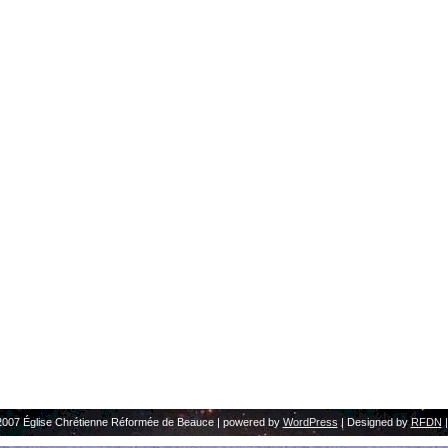
2007 Église Chrétienne Réformée de Beauce | powered by
WordPress
| Designed by
RFDN