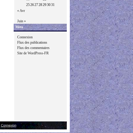
25
26
27
28
29
30
31
« Avr
Juin »
Méta
Connexion
Flux des publications
Flux des commentaires
Site de WordPress-FR
|
Connexion