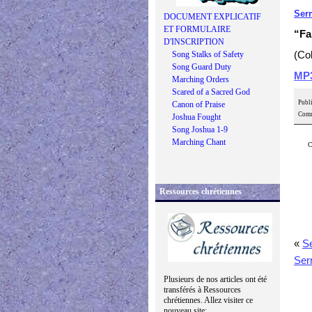
Ser
DOCUMENT EXPLICATIF
ET FORMULAIRE
“Fa
D'INSCRIPTION
Song Stalks of Safety
(Co
Song Guard Duty
MP
Marching Orders
Scared of a Sacred God
Publi
Canon of Praise
Comm
Joshua Fought
Song Joshua 1-9
Marching Chant
C
Ressources chrétiennes
«
S
Ser
Plusieurs de nos articles ont été
transférés à Ressources
chrétiennes. Allez visiter ce
nouveau site: