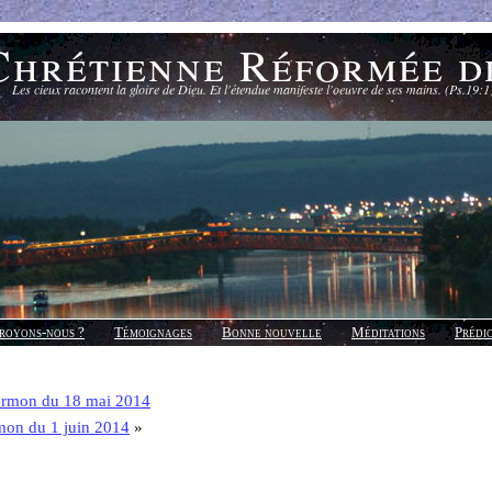
Chrétienne Réformée d
Les cieux racontent la gloire de Dieu. Et l'étendue manifeste l'oeuvre de ses mains. (Ps.19:1
royons-nous ?
Témoignages
Bonne nouvelle
Méditations
Prédi
ermon du 18 mai 2014
mon du 1 juin 2014
»