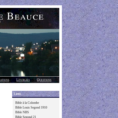
e Beauce
)
cations
Liturgies
Questions
Liens
Bible à la Colombe
Bible Louis Segond 1910
Bible NBS
Bible Segond 21