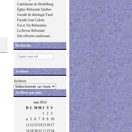
Catéchisme de Heidelberg
Église Réformée Québec
Faculté de théologie Farel
Faculté Jean Calvin
Foi et Vie Réformées
La Revue Réformée
Site réformé confessant
Recherche
Archives
Archives
Archives par jour
mai 2014
D
L
M
M
J
V
S
1
2
3
5
6
7
8
9
10
4
12
13
14
15
16
17
11
19
20
21
23
24
18
22