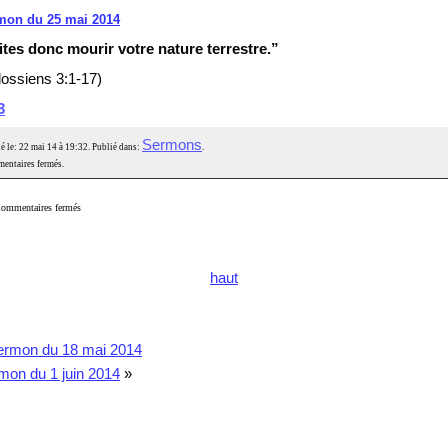
mon du 25 mai 2014
ites donc mourir votre nature terrestre.”
lossiens 3:1-17)
3
Sermons
é le: 22 mai 14 à 19:32. Publié dans:
.
entaires fermés.
ommentaires fermés
haut
ermon du 18 mai 2014
mon du 1 juin 2014
»