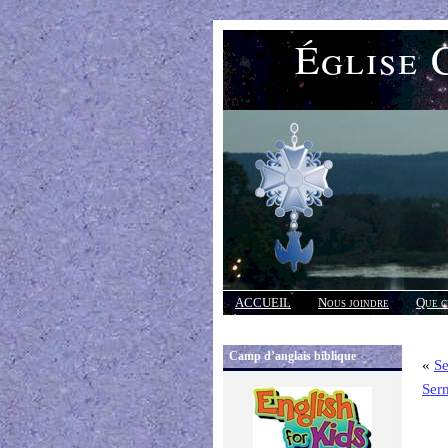
Église 
ACCUEIL
Nous joindre
Que c
Réponses
Camp d’anglais biblique
«
S
Ser